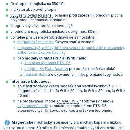
fixní teplotní pojistka na 550 °C
Vlastnosti skla a porcelánu
Zátky a uzávěry
Teploměry, vlhkoměry a další přístroje pro
indikátor zbytkového tepla
měření prostředí (klimatu)
vyvýšený ovládací panel
(ochrana proti zatečení), pracovní plocha
Zkumavky
Zkumavky a stojany
s výbornou chemickou odolností
Titrátory
integrovaný závit pro stojanovou tyč
Vlastnosti plastů
vhodné pro magnetická míchadla délky max. 80 mm
Turbidimetry (měření zákalu)
volitelné příslušenství (objednává se samostatně):
magnetická míchadla
různých tvarů a velikostí
Váhy
stojanová tyč, držáky, křížová svorka, topné pláště pro kádinky,
silikonová víčka pro kádinky
Vlhkostní analyzátory - váhy sušicí
pro modely C-MAG HS 7 a HS 10 navíc:
kontaktní teploměr ETS-D5
Viskozimetry
adaptér IKA Plate Adapter
pro použití reakčních bloků
reakční bloky
z eloxovaného hliníku pro různé typy nádob
informace k dodávce:
součástí dodávky všech modelů jsou hladká tyčinková PTFE
magnetická míchadla (1x Ø 8 x 20 mm, 1x Ø 8 x 30 mm, 1x Ø 8 x
40 mm)
nejprodávanější model
C-MAG HS 7
nabízíme i v cenově
zvýhodněné sadě
s kontaktním teploměrem ETS-D5,
stojanovou tyčí, křížovou svorkou a držákem teploměru
Magnetické míchačky
jsou určeny pro míchání kapalin s nízkou
viskozitou do max. 50 mPa.s. Pro míchání kapalin s vyšší viskozitou jsou