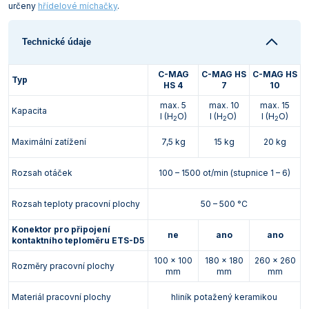
určeny
hřídelové míchačky
.
Technické údaje
C-MAG
C-MAG HS
C-MAG HS
Typ
HS 4
7
10
max. 5
max. 10
max. 15
Kapacita
l (H
O)
l (H
O)
l (H
O)
2
2
2
Maximální zatížení
7,5 kg
15 kg
20 kg
Rozsah otáček
100 – 1500 ot/min (stupnice 1 – 6)
Rozsah teploty pracovní plochy
50 – 500 °C
Konektor pro připojení
ne
ano
ano
kontaktního teploměru ETS-D5
100 x 100
180 x 180
260 x 260
Rozměry pracovní plochy
mm
mm
mm
Materiál pracovní plochy
hliník potažený keramikou