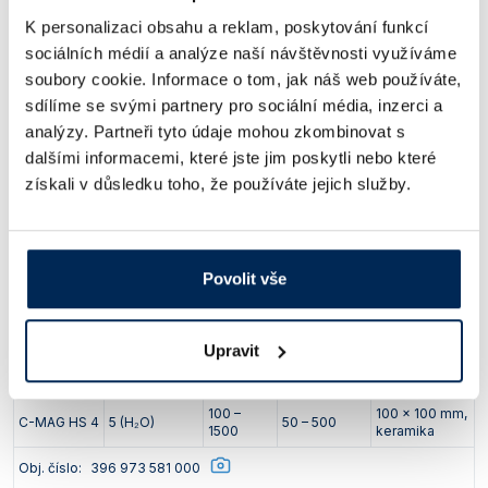
K personalizaci obsahu a reklam, poskytování funkcí
sociálních médií a analýze naší návštěvnosti využíváme
soubory cookie. Informace o tom, jak náš web používáte,
sdílíme se svými partnery pro sociální média, inzerci a
analýzy. Partneři tyto údaje mohou zkombinovat s
dalšími informacemi, které jste jim poskytli nebo které
získali v důsledku toho, že používáte jejich služby.
Povolit vše
Upravit
Maximální
Otáčky
Teplotní
Pracovní
Typ
kapacita [l]
[ot/min]
rozsah [°C]
plocha
100 –
100 x 100 mm,
C-MAG HS 4
5 (H₂O)
50 – 500
1500
keramika
Obj. číslo:
396 973 581 000