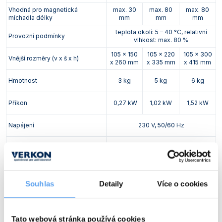
Vhodná pro magnetická
max. 30
max. 80
max. 80
míchadla délky
mm
mm
mm
teplota okolí: 5 – 40 °C, relativní
Provozní podmínky
vlhkost: max. 80 %
105 x 150
105 x 220
105 x 300
Vnější rozměry (v x š x h)
x 260 mm
x 335 mm
x 415 mm
Hmotnost
3 kg
5 kg
6 kg
Příkon
0,27 kW
1,02 kW
1,52 kW
Napájení
230 V, 50/60 Hz
Krytí
IP21
Podrobnější technické údaje naleznete níže v katalogových
listech ke stažení.
Souhlas
Detaily
Více o cookies
Fotogalerie magnetické míchačky IKA C-MAG HS 10
s konektorem pro připojení kontaktního teploměru ETS-
D5
Tato webová stránka používá cookies