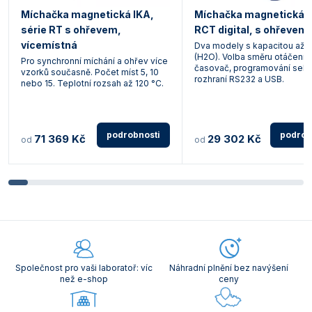
Míchačka magnetická IKA,
Míchačka magnetická 
série RT s ohřevem,
RCT digital, s ohřevem
vícemístná
Dva modely s kapacitou až 2
(H2O). Volba směru otáčení,
Pro synchronní míchání a ohřev více
časovač, programování sekv
vzorků současně. Počet míst 5, 10
rozhraní RS232 a USB.
nebo 15. Teplotní rozsah až 120 °C.
podrobnosti
podrob
71 369 Kč
29 302 Kč
od
od
Společnost pro vaši laboratoř: víc
Náhradní plnění bez navýšení
než e-shop
ceny