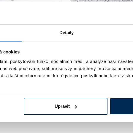
Detaily
ační destička, 384
Mikrotitrační destička, 96 j
on-binding
8 řad po 12 jamkách. Jamky ozna
číslicemi a písmeny. Rozměry desti
parentní nebo černý PS. 16 řad
á cookies
86 x 128 mm. Tvar dna: ploché ne
ch, alfanumerická síť.
vyduté. Sterilní i nesterilní proveden
Nesterilní. Balení 4x 10 ks.
klam, poskytování funkcí sociálních médií a analýze naší návšt
 náš web používáte, sdílíme se svými partnery pro sociální média
67 Kč
podrobnosti
3 007 Kč
podrobn
od
 s dalšími informacemi, které jste jim poskytli nebo které získa
Upravit