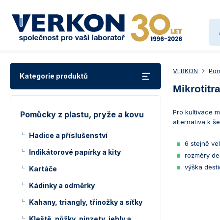
VERKON
Pom
Kategorie produktů
Mikrotitr
Pro kultivace
Pomůcky z plastu, pryže a kovu
alternativa k š
Hadice a příslušenství
6 stejně v
Indikátorové papírky a kity
rozměry de
výška desti
Kartáče
Kádinky a odměrky
Kahany, triangly, třínožky a síťky
Kleště, nůžky, pinzety, jehly a