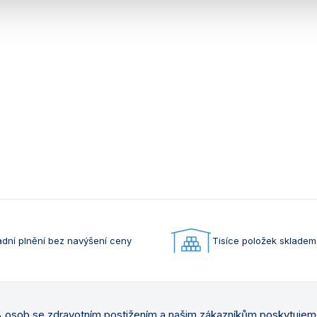
dní plnění bez navýšení ceny
Tisíce položek skladem
osob se zdravotním postižením a našim zákazníkům poskytuje