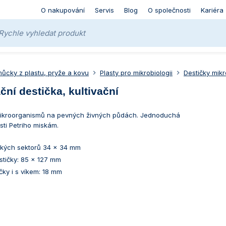
O nakupování
Servis
Blog
O společnosti
Kariéra
ůcky z plastu, pryže a kovu
Plasty pro mikrobiologii
Destičky mikro
ační destička, kultivační
 mikroorganismů na pevných živných půdách. Jednoduchá
esti Petriho miskám.
elkých sektorů 34 x 34 mm
stičky: 85 x 127 mm
čky i s víkem: 18 mm