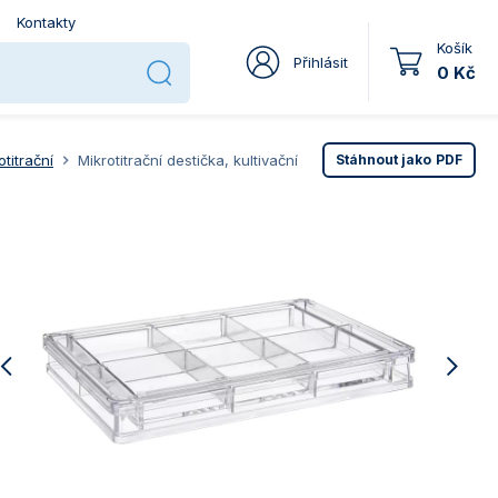
Kontakty
Košík
Přihlásit
0 Kč
titrační
Mikrotitrační destička, kultivační
Stáhnout jako
PDF