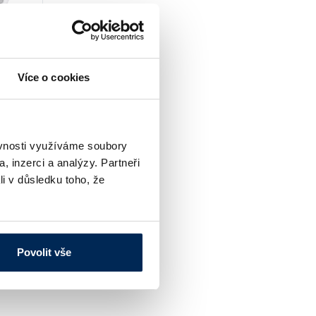
Více o cookies
amek
čeny
čky:
bo
í.
ěvnosti využíváme soubory
, inzerci a analýzy. Partneři
osti
li v důsledku toho, že
Povolit vše