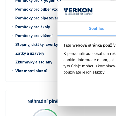
Pomůcky pro kryogeniku
Pomůcky pro odběr vzorků
Pomůcky pro pipetování
Pomůcky pro školy
Souhlas
Mikrotitr
Pomůcky pro vážení
jamek, n
Bílý, trans
Stojany, držáky, svorky a kruhy
Tato webová stránka použív
po 24 jamká
Zátky a uzávěry
Ploché dno. 
K personalizaci obsahu a re
cookie. Informace o tom, jak
10 9
od
Zkumavky a stojany
tyto údaje mohou zkombinovat
Vlastnosti plastů
používáte jejich služby.
Náhradní plnění