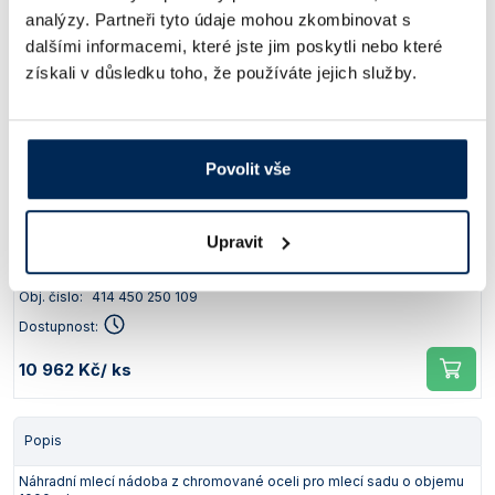
Obj. číslo:
414 454 620 014
analýzy. Partneři tyto údaje mohou zkombinovat s
Dostupnost:
dalšími informacemi, které jste jim poskytli nebo které
získali v důsledku toho, že používáte jejich služby.
69 930 Kč
/ ks
Náhradní díly a příslušenství pro mlecí sady o objemu
1000 ml:
Povolit vše
Popis
Upravit
Distanční kroužek pro mlecí sady z chromované a nerezové oceli o
objemu 1000 ml
Obj. číslo:
414 450 250 109
Dostupnost:
10 962 Kč
/ ks
Popis
Náhradní mlecí nádoba z chromované oceli pro mlecí sadu o objemu