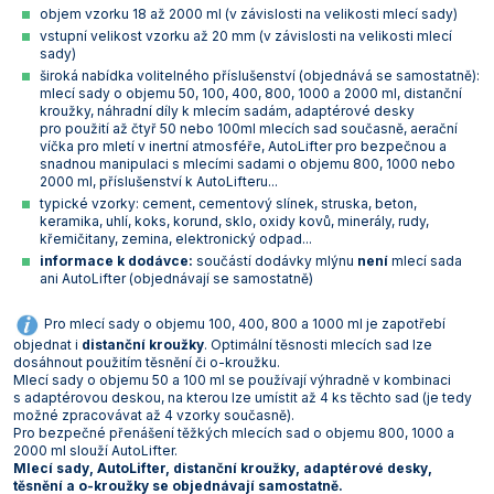
objem vzorku 18 až 2000 ml (v závislosti na velikosti mlecí sady)
Vlastnosti skla a porcelánu
Zátky a uzávěry
Teploměry, vlhkoměry a další přístroje pro
vstupní velikost vzorku až 20 mm (v závislosti na velikosti mlecí
měření prostředí (klimatu)
sady)
Zkumavky
Zkumavky a stojany
široká nabídka volitelného příslušenství (objednává se samostatně):
Titrátory
mlecí sady o objemu 50, 100, 400, 800, 1000 a 2000 ml, distanční
Vlastnosti plastů
kroužky, náhradní díly k mlecím sadám, adaptérové desky
Turbidimetry (měření zákalu)
pro použití až čtyř 50 nebo 100ml mlecích sad současně, aerační
víčka pro mletí v inertní atmosféře, AutoLifter pro bezpečnou a
snadnou manipulaci s mlecími sadami o objemu 800, 1000 nebo
Váhy
2000 ml, příslušenství k AutoLifteru...
typické vzorky: cement, cementový slínek, struska, beton,
Vlhkostní analyzátory - váhy sušicí
keramika, uhlí, koks, korund, sklo, oxidy kovů, minerály, rudy,
křemičitany, zemina, elektronický odpad...
Viskozimetry
informace k dodávce:
součástí dodávky mlýnu
není
mlecí sada
ani AutoLifter (objednávají se samostatně)
Pro mlecí sady o objemu 100, 400, 800 a 1000 ml je zapotřebí
objednat i
distanční kroužky
. Optimální těsnosti mlecích sad lze
dosáhnout použitím těsnění či o-kroužku.
Mlecí sady o objemu 50 a 100 ml se používají výhradně v kombinaci
s adaptérovou deskou, na kterou lze umístit až 4 ks těchto sad (je tedy
možné zpracovávat až 4 vzorky současně).
Pro bezpečné přenášení těžkých mlecích sad o objemu 800, 1000 a
2000 ml slouží AutoLifter.
Mlecí sady, AutoLifter, distanční kroužky, adaptérové desky,
těsnění a o-kroužky se objednávají samostatně.