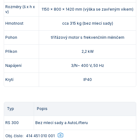
Rozměry (š x h x
1150 x 800 x 1420 mm (výška se zavřeným víkem)
v)
Hmotnost
cca 315 kg (bez mlecí sady)
Pohon
třífázový motor s frekvenčním měničem
Příkon
2,2 kW
Napájení
3/N~ 400 V, 50 Hz
Krytí
IP40
Typ
Popis
RS 300
Bez mlecí sady a AutoLifteru
Obj. číslo:
414 451 010 001