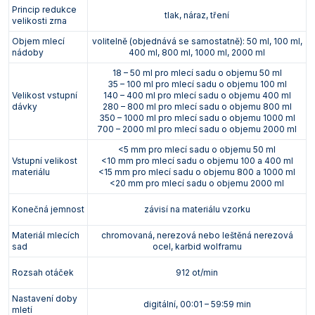
Princip redukce
tlak, náraz, tření
velikosti zrna
Objem mlecí
volitelně (objednává se samostatně): 50 ml, 100 ml,
nádoby
400 ml, 800 ml, 1000 ml, 2000 ml
18 – 50 ml pro mlecí sadu o objemu 50 ml
35 – 100 ml pro mlecí sadu o objemu 100 ml
Velikost vstupní
140 – 400 ml pro mlecí sadu o objemu 400 ml
dávky
280 – 800 ml pro mlecí sadu o objemu 800 ml
350 – 1000 ml pro mlecí sadu o objemu 1000 ml
700 – 2000 ml pro mlecí sadu o objemu 2000 ml
<5 mm pro mlecí sadu o objemu 50 ml
Vstupní velikost
<10 mm pro mlecí sadu o objemu 100 a 400 ml
materiálu
<15 mm pro mlecí sadu o objemu 800 a 1000 ml
<20 mm pro mlecí sadu o objemu 2000 ml
Konečná jemnost
závisí na materiálu vzorku
Materiál mlecích
chromovaná, nerezová nebo leštěná nerezová
sad
ocel, karbid wolframu
Rozsah otáček
912 ot/min
Nastavení doby
digitální, 00:01 – 59:59 min
mletí