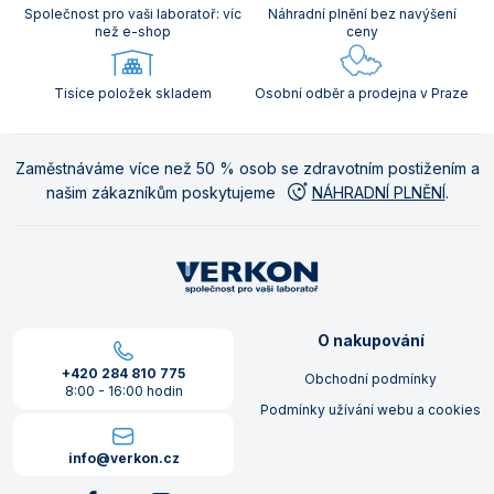
Společnost pro vaši laboratoř: víc
Náhradní plnění bez navýšení
než e-shop
ceny
Tisíce položek skladem
Osobní odběr a prodejna v Praze
Zaměstnáváme více než 50 % osob se zdravotním postižením a
našim zákazníkům poskytujeme
NÁHRADNÍ PLNĚNÍ
.
O nakupování
+420 284 810 775
Obchodní podmínky
8:00 - 16:00 hodin
Podmínky užívání webu a cookies
info@verkon.cz