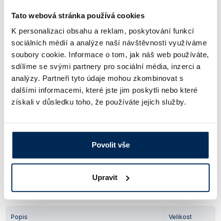
Popis
Velikost
Tato webová stránka používá cookies
Plášť dámský s dlouhým rukávem
46
K personalizaci obsahu a reklam, poskytování funkcí
sociálních médií a analýze naší návštěvnosti využíváme
Obj. číslo:
115 001 710 046
soubory cookie. Informace o tom, jak náš web používáte,
Dostupnost:
sdílíme se svými partnery pro sociální média, inzerci a
analýzy. Partneři tyto údaje mohou zkombinovat s
288 Kč
/ ks
dalšími informacemi, které jste jim poskytli nebo které
získali v důsledku toho, že používáte jejich služby.
Popis
Velikost
Plášť dámský s dlouhým rukávem
48
Povolit vše
Obj. číslo:
115 001 710 048
Dostupnost:
Upravit
288 Kč
/ ks
Popis
Velikost