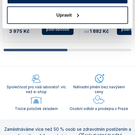
Průhledné odklápěcí víko
pipety
pro každou přihrádku. Proti
Kapacita až 4 jednokanálové pipety.
nožičky.
Upravit
Dělený zásobník pro různé velikosti
špiček. Průhlédné výklopné víko.
podrobnosti
podrob
3 975 Kč
1 882 Kč
od
Společnost pro vaši laboratoř: víc
Náhradní plnění bez navýšení
než e-shop
ceny
Tisíce položek skladem
Osobní odběr a prodejna v Praze
Zaměstnáváme více než 50 % osob se zdravotním postižením a