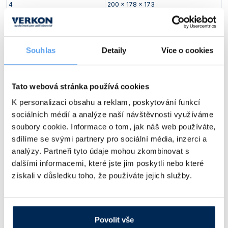
4
200 x 178 x 173
Vlastnosti skla a porcelánu
Zátky a uzávěry
Teploměry, vlhkoměry a další přístroje pro
měření prostředí (klimatu)
Obj. číslo:
130 060 605 001
Zkumavky
Zkumavky a stojany
Dostupnost:
Titrátory
Vlastnosti plastů
Souhlas
Detaily
Více o cookies
1 609 Kč
/ ks
Turbidimetry (měření zákalu)
Váhy
Ceny jsou uvedeny v Kč bez DPH.
Tato webová stránka používá cookies
Vlhkostní analyzátory - váhy sušicí
K personalizaci obsahu a reklam, poskytování funkcí
Alternativy produktu a další produkty z kapitoly
sociálních médií a analýze naší návštěvnosti využíváme
Viskozimetry
soubory cookie. Informace o tom, jak náš web používáte,
sdílíme se svými partnery pro sociální média, inzerci a
analýzy. Partneři tyto údaje mohou zkombinovat s
dalšími informacemi, které jste jim poskytli nebo které
získali v důsledku toho, že používáte jejich služby.
Stojan s děleným zásobníkem
Box skladovací
Povolit vše
špiček pro jednokanálové
Provedení s 1, 2 nebo 3 přih