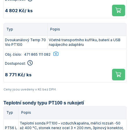
4 802 Kč
/ ks
Typ
Popis
Dvoukanálový Temp 70
Včetně transportního kufříku, baterií a USB
Vio PT100
napájecího adaptéru
Obj. číslo:
471 865 111 082
Dostupnost:
8 771 Kč
/ ks
Ceny jsou uvedeny v Kč bez DPH.
Teplotní sondy typu PT100 s rukojetí
Typ
Popis
Teplotní sonda PT100 – vzduch/kapalina, měřicí rozsah -50
PT56 L
až 400 °C, stonek nerez ocel 3 x 200 mm, 3pinový konektor,