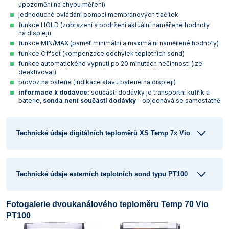
upozornění na chybu měření)
Vlastnosti skla a porcelánu
Zátky a uzávěry
Teploměry, vlhkoměry a další přístroje pro
jednoduché ovládání pomocí membránových tlačítek
měření prostředí (klimatu)
funkce HOLD (zobrazení a podržení aktuální naměřené hodnoty
Zkumavky
Zkumavky a stojany
na displeji)
Titrátory
funkce MIN/MAX (paměť minimální a maximální naměřené hodnoty)
Vlastnosti plastů
funkce Offset (kompenzace odchylek teplotních sond)
Turbidimetry (měření zákalu)
funkce automatického vypnutí po 20 minutách nečinnosti (lze
deaktivovat)
Váhy
provoz na baterie (indikace stavu baterie na displeji)
informace k dodávce:
součástí dodávky je transportní kufřík a
Vlhkostní analyzátory - váhy sušicí
baterie,
sonda není součástí dodávky
– objednává se samostatně
Viskozimetry
Technické údaje digitálních teploměrů XS Temp 7x Vio
Technické údaje externích teplotních sond typu PT100
Fotogalerie dvoukanálového teploměru Temp 70 Vio
PT100