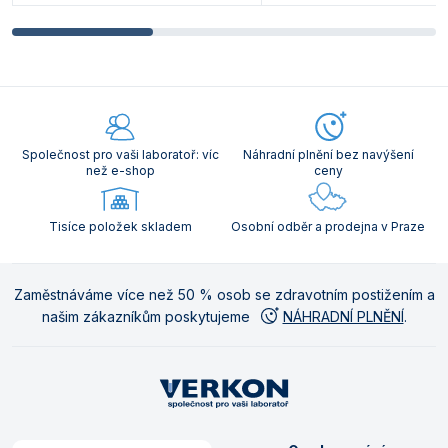
Společnost pro vaši laboratoř: víc
Náhradní plnění bez navýšení
než e-shop
ceny
Tisíce položek skladem
Osobní odběr a prodejna v Praze
Zaměstnáváme více než 50 % osob se zdravotním postižením a
našim zákazníkům poskytujeme
NÁHRADNÍ PLNĚNÍ
.