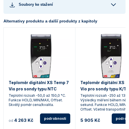
Soubory ke stažení
Alternativy produktu a další produkty z kapitoly
Teploměr digitální XS Temp 7
Teploměr digitální XS 
Vio pro sondy typu NTC
Vio pro sondy typu K/T
Teplotní rozsah -50,0 až 150,0 °C.
Teplotní rozsah -250 až 1350
Funkce HOLD, MIN/MAX, Offset.
Výsledky měření během něko
Skvělý poměr cena/kvalita.
sekund. Funkce HOLD, MIN/
Offset. Včetně transportního 
podrobnosti
podrob
4 263 Kč
5 905 Kč
od