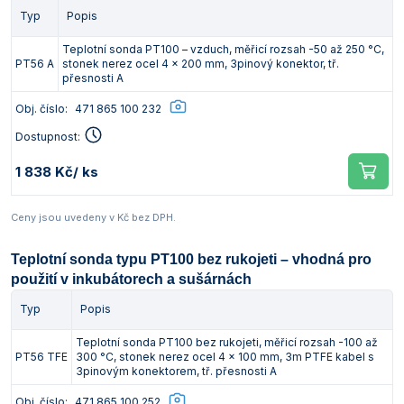
Typ
Popis
Teplotní sonda PT100 – vzduch, měřicí rozsah -50 až 250 °C,
PT56 A
stonek nerez ocel 4 x 200 mm, 3pinový konektor, tř.
přesnosti A
Obj. číslo:
471 865 100 232
Dostupnost:
1 838 Kč
/ ks
Ceny jsou uvedeny v Kč bez DPH.
Teplotní sonda typu PT100 bez rukojeti – vhodná pro
použití v inkubátorech a sušárnách
Typ
Popis
Teplotní sonda PT100 bez rukojeti, měřicí rozsah -100 až
PT56 TFE
300 °C, stonek nerez ocel 4 x 100 mm, 3m PTFE kabel s
3pinovým konektorem, tř. přesnosti A
Obj. číslo:
471 865 100 252