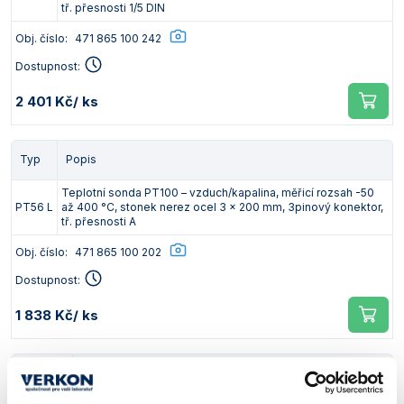
tř. přesnosti 1/5 DIN
Obj. číslo:
471 865 100 242
Dostupnost:
2 401 Kč
/ ks
Typ
Popis
Teplotní sonda PT100 – vzduch/kapalina, měřicí rozsah -50
PT56 L
až 400 °C, stonek nerez ocel 3 x 200 mm, 3pinový konektor,
tř. přesnosti A
Obj. číslo:
471 865 100 202
Dostupnost:
1 838 Kč
/ ks
Typ
Popis