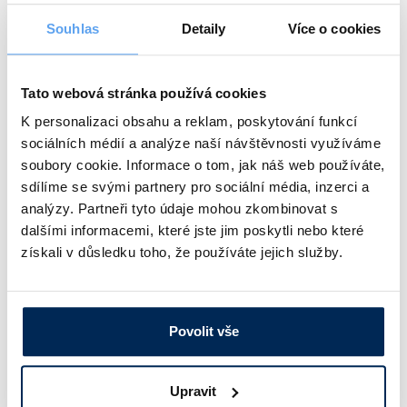
Teplotní sonda PT100 – vzduch/kapalina, měřicí rozsah
PT56/500
-50 až 400 °C, stonek nerez ocel 6 x 500 mm, 3pinový
Souhlas
Detaily
Více o cookies
konektor, tř. přesnosti A
Obj. číslo:
471 865 100 262
Dostupnost:
Tato webová stránka používá cookies
K personalizaci obsahu a reklam, poskytování funkcí
2 695 Kč
/ ks
sociálních médií a analýze naší návštěvnosti využíváme
soubory cookie. Informace o tom, jak náš web používáte,
Typ
Popis
sdílíme se svými partnery pro sociální média, inzerci a
analýzy. Partneři tyto údaje mohou zkombinovat s
Teplotní sonda PT100 – vzduch/kapalina, měřicí rozsah
dalšími informacemi, které jste jim poskytli nebo které
PT56/1000
-50 až 400 °C, stonek nerez ocel 6 x 1000 mm, 3pinový
konektor, tř. přesnosti A
získali v důsledku toho, že používáte jejich služby.
Obj. číslo:
471 865 100 272
Dostupnost:
Povolit vše
3 185 Kč
/ ks
Upravit
Typ
Popis