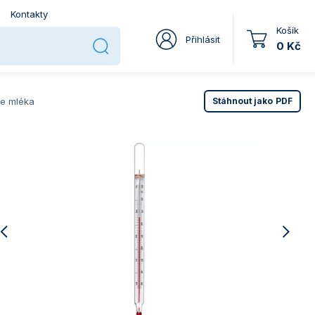
Kontakty
Košík
Přihlásit
0 Kč
če mléka
Stáhnout jako
PDF