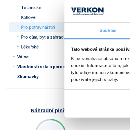
Technické
Kotlové
Pro potravinářství
Souhlas
Teploměr
Pro dům, byt a zahradu
Rozsah -35
Bez pouzdr
Lékařské
Tato webová stránka použív
dřevěného 
Válce
na zavěšen
K personalizaci obsahu a re
cookie. Informace o tom, jak
509 
Vlastnosti skla a porcelánu
od
tyto údaje mohou zkombinovat
Zkumavky
používáte jejich služby.
Náhradní plnění