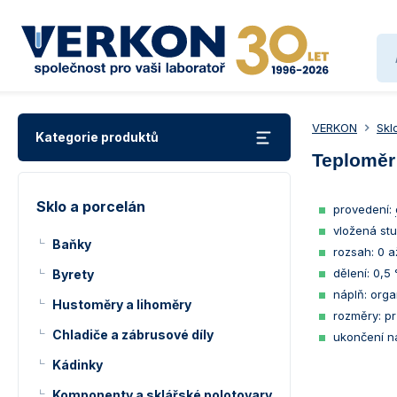
VERKON
Skl
Kategorie produktů
Teploměr
Sklo a porcelán
provedení:
vložená stu
Baňky
rozsah: 0 a
dělení: 0,5
Byrety
náplň: org
Hustoměry a lihoměry
rozměry: p
Chladiče a zábrusové díly
ukončení n
Kádinky
Komponenty a sklářské polotovary