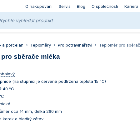
O nakupování
Servis
Blog
O společnosti
Kariéra
o a porcelán
Teploměry
Pro potravinářství
Teploměr pro sběra
 pro sběrače mléka
obalový
pnice (na stupnici je červeně podtržena teplota 15 °C)
ž 40 °C
 °C
anická
růměr cca 14 mm, délka 260 mm
a korek a hladký zátav