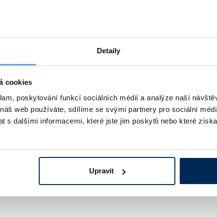
Detaily
 chladírenský
Teploměr mlékárenský
 až 30 °C. Organická náplň.
a nebo včetně ochranného
á cookies
pouzdra s otvorem
í.
klam, poskytování funkcí sociálních médií a analýze naší návšt
 náš web používáte, sdílíme se svými partnery pro sociální média
Kč
podrobnosti
286 Kč
podrobn
od
 s dalšími informacemi, které jste jim poskytli nebo které získa
Upravit