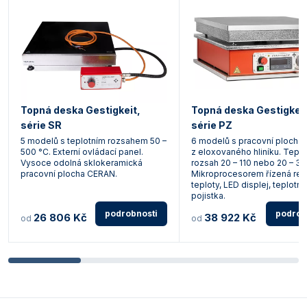
Topná deska Gestigkeit,
Topná deska Gestigkeit
série SR
série PZ
5 modelů s teplotním rozsahem 50 –
6 modelů s pracovní plocho
500 °C. Externí ovládací panel.
z eloxovaného hliníku. Teplo
Vysoce odolná sklokeramická
rozsah 20 – 110 nebo 20 – 30
pracovní plocha CERAN.
Mikroprocesorem řízená reg
teploty, LED displej, teplotní
pojistka.
podrobnosti
podrob
26 806 Kč
38 922 Kč
od
od