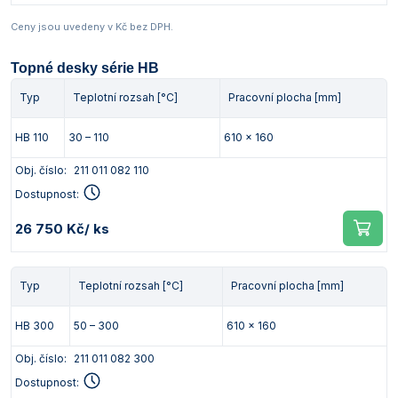
Ceny jsou uvedeny v Kč bez DPH.
Topné desky série HB
Typ
Teplotní rozsah [°C]
Pracovní plocha [mm]
HB 110
30 – 110
610 x 160
Obj. číslo:
211 011 082 110
Dostupnost:
26 750 Kč
/ ks
Typ
Teplotní rozsah [°C]
Pracovní plocha [mm]
HB 300
50 – 300
610 x 160
Obj. číslo:
211 011 082 300
Dostupnost: