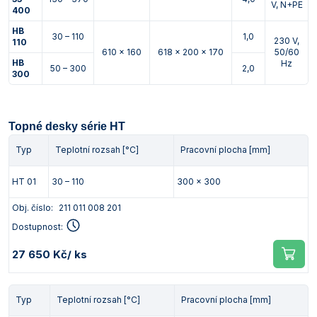
V, N+PE
400
HB
30 – 110
1,0
230 V,
110
610 x 160
618 x 200 x 170
50/60
HB
Hz
50 – 300
2,0
300
Topné desky série HT
Typ
Teplotní rozsah [°C]
Pracovní plocha [mm]
HT 01
30 – 110
300 x 300
Obj. číslo:
211 011 008 201
Dostupnost:
27 650 Kč
/ ks
Typ
Teplotní rozsah [°C]
Pracovní plocha [mm]