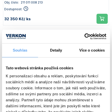
Obj. číslo:
211 011 008 213
Dostupnost:
32 350 Kč
/ ks
Typ
Teplotní rozsah [°C]
Pracovní plocha [mm]
HT 21
30 – 110
350 x 500
Souhlas
Detaily
Více o cookies
Obj. číslo:
211 011 008 221
Dostupnost:
Tato webová stránka používá cookies
35 025 Kč
/ ks
K personalizaci obsahu a reklam, poskytování funkcí
sociálních médií a analýze naší návštěvnosti využíváme
soubory cookie. Informace o tom, jak náš web používáte,
Typ
Teplotní rozsah [°C]
Pracovní plocha [mm]
sdílíme se svými partnery pro sociální média, inzerci a
HT 22
50 – 300
350 x 500
analýzy. Partneři tyto údaje mohou zkombinovat s
dalšími informacemi, které jste jim poskytli nebo které
Obj. číslo:
211 011 008 222
získali v důsledku toho, že používáte jejich služby.