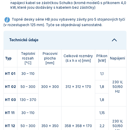
napájecí kabel se zástrčkou Schulko (kromě modelů s příkonem 4,0
Vlastnosti skla a porcelánu
Zátky a uzávěry
Teploměry, vlhkoměry a další přístroje pro
kW, které jsou dodávány s kabelem bez zástrčky)
měření prostředí (klimatu)
Zkumavky
Zkumavky a stojany
Topné desky série HB jsou vybaveny závity pro 5 stojanových tyčí
Titrátory
(v rozestupech 125 mm). Tyče se objednávají samostatně.
Vlastnosti plastů
Turbidimetry (měření zákalu)
Technické údaje
Váhy
Teplotní
Pracovní
Celkové rozměry
Příkon
Vlhkostní analyzátory - váhy sušicí
Typ
rozsah
plocha
Napájení
(š x h x v) [mm]
[kW]
[°C]
[mm]
Viskozimetry
HT 01
30 – 110
1,1
230 V,
HT 02
50 – 300
300 x 300
312 x 312 x 170
1,8
50/60
Hz
HT 03
130 – 370
1,8
HT 11
30 – 110
1,15
230 V,
HT 12
50 – 300
350 x 350
358 x 358 x 170
2,2
50/60