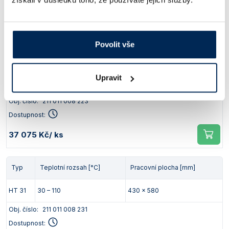
Dostupnost:
35 025 Kč
/ ks
Povolit vše
Typ
Teplotní rozsah [°C]
Pracovní plocha [mm]
Upravit
HT 23
130 – 370
350 x 500
Obj. číslo:
211 011 008 223
Dostupnost:
37 075 Kč
/ ks
Typ
Teplotní rozsah [°C]
Pracovní plocha [mm]
HT 31
30 – 110
430 x 580
Obj. číslo:
211 011 008 231
Dostupnost: