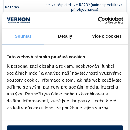
ne; za příplatek lze RS232 (nutno specifikovat
Rozhraní
při objednávce)
Rozměry třepací
330 x 330
desky [mm]
Maximální zatížení
8
[kg]
Souhlas
Detaily
Více o cookies
Rozměry (v x š x h)
160 x 350 x 350
[mm]
Tato webová stránka používá cookies
Provozní podmínky
teplota okolí: 10 – 50 °C
[°C]
K personalizaci obsahu a reklam, poskytování funkcí
Hmotnost [kg]
11
sociálních médií a analýze naší návštěvnosti využíváme
soubory cookie. Informace o tom, jak náš web používáte,
Napájení
230 V; 50/60 Hz
sdílíme se svými partnery pro sociální média, inzerci a
analýzy. Partneři tyto údaje mohou zkombinovat s
dalšími informacemi, které jste jim poskytli nebo které
získali v důsledku toho, že používáte jejich služby.
Frekvence kmitů
Amplituda kmitů
Typ
[minˉ¹]
[mm]
VS 8 O s digitálním ovládáním
20 – 500
10