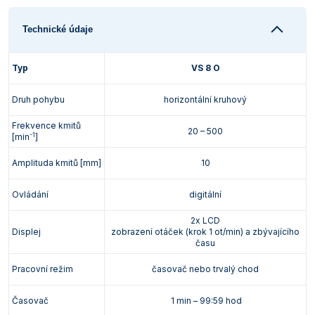
Vlastnosti skla a porcelánu
Zátky a uzávěry
Teploměry, vlhkoměry a další přístroje pro
měření prostředí (klimatu)
Technické údaje
Zkumavky
Zkumavky a stojany
Titrátory
Vlastnosti plastů
Typ
VS 8 O
Turbidimetry (měření zákalu)
Druh pohybu
horizontální kruhový
Váhy
Frekvence kmitů
20 – 500
-1
Vlhkostní analyzátory - váhy sušicí
[min
]
Amplituda kmitů [mm]
10
Viskozimetry
Ovládání
digitální
2x LCD
Displej
zobrazení otáček (krok 1 ot/min) a zbývajícího
času
Pracovní režim
časovač nebo trvalý chod
Časovač
1 min – 99:59 hod