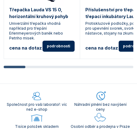
Třepačka Lauda VS 15 O,
Příslušenství pro třepa
horizontální kruhový pohyb
třepací inkubátory Lau
Univerzální třepačka vhodná
Protiskluzové podložky, po
například pro třepání
pro upevnění svorek, svorky,
Erlenmeyerových baněk nebo
nástavce, stojany na zkumav
Petriho misek.
podrobnosti
podrob
cena na dotaz
cena na dotaz
Společnost pro vaši laboratoř: víc
Náhradní plnění bez navýšení
než e-shop
ceny
Tisíce položek skladem
Osobní odběr a prodejna v Praze