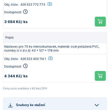
Obj. číslo:
426 523 772 773
Dostupnost:
3 684 Kč
/ ks
Popis
Nástavec pro 70 ks mikrozkumavek, materiál: ocel potažená PVC,
rozměry (v x d x š): 43 x 127 x 178 mm
Obj. číslo:
426 523 400 114 1
Dostupnost:
4 344 Kč
/ ks
Ceny jsou uvedeny v Kč bez DPH.
Soubory ke stažení