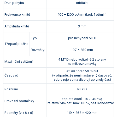
Druh pohybu
orbitální
Frekvence kmitů
100 – 1200 ot/min (krok 1 ot/min)
Amplituda kmitů
3 mm
Typ:
pro uchycení MTD
Třepací plošina
Rozměry:
197 x 280 mm
4 MTD nebo volitelně 2 stojany
Maximální zatížení
na mikrozkumavky
až 99 hodin 59 minut
Časovač
(v případě, že není nastavený časovač,
zobrazuje se na displeji uplynulý čas)
Rozhraní
RS232
teplota okolí: -10 ... 40 °C;
Provozní podmínky
relativní vlhkost: max. 80 %, bez kondenzace
Rozměry (v x š x d)
119 x 262 x 420 mm