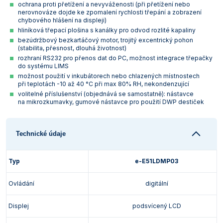
ochrana proti přetížení a nevyváženosti (při přetížení nebo
Vlastnosti skla a porcelánu
Zátky a uzávěry
Teploměry, vlhkoměry a další přístroje pro
nerovnováze dojde ke zpomalení rychlosti třepání a zobrazení
měření prostředí (klimatu)
chybového hlášení na displeji)
Zkumavky
Zkumavky a stojany
hliníková třepací plošina s kanálky pro odvod rozlité kapaliny
Titrátory
bezúdržbový bezkartáčový motor, trojitý excentrický pohon
Vlastnosti plastů
(stabilita, přesnost, dlouhá životnost)
Turbidimetry (měření zákalu)
rozhraní RS232 pro přenos dat do PC, možnost integrace třepačky
do systému LIMS
možnost použití v inkubátorech nebo chlazených místnostech
Váhy
při teplotách -10 až 40 °C při max 80% RH, nekondenzující
volitelné příslušenství (objednává se samostatně): nástavce
Vlhkostní analyzátory - váhy sušicí
na mikrozkumavky, gumové nástavce pro použití DWP destiček
Viskozimetry
Technické údaje
Typ
e-E51LDMP03
Ovládání
digitální
Displej
podsvícený LCD