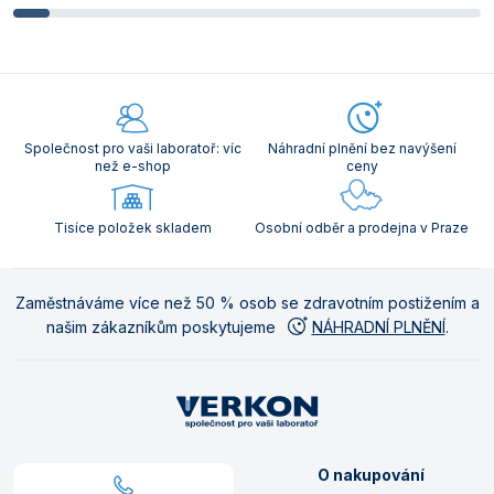
Společnost pro vaši laboratoř: víc
Náhradní plnění bez navýšení
než e-shop
ceny
Tisíce položek skladem
Osobní odběr a prodejna v Praze
Zaměstnáváme více než 50 % osob se zdravotním postižením a
našim zákazníkům poskytujeme
NÁHRADNÍ PLNĚNÍ
.
O nakupování