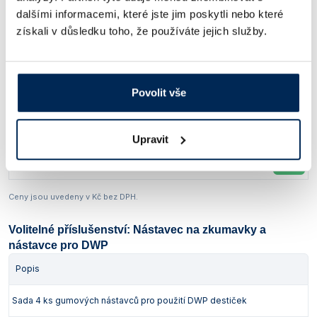
dalšími informacemi, které jste jim poskytli nebo které
Třepačka Ohaus pro mikrotitrační destičky
získali v důsledku toho, že používáte jejich služby.
Amplituda kmitů
Typ
Popis
[mm]
Včetně třepací plošiny pro
e-E51LDMP03
3
uchycení 4 ks MTD
Povolit vše
Obj. číslo:
426 523 770 917
Dostupnost:
Upravit
23 280 Kč
/ ks
Ceny jsou uvedeny v Kč bez DPH.
Volitelné příslušenství: Nástavec na zkumavky a
nástavce pro DWP
Popis
Sada 4 ks gumových nástavců pro použití DWP destiček