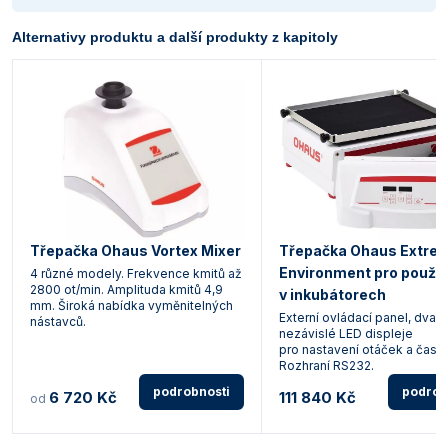
Alternativy produktu a další produkty z kapitoly
Třepačka Ohaus Vortex Mixer
Třepačka Ohaus Extre
Environment pro použit
4 různé modely. Frekvence kmitů až
2800 ot/min. Amplituda kmitů 4,9
v inkubátorech
mm. Široká nabídka vyměnitelných
Externí ovládací panel, dva
nástavců.
nezávislé LED displeje
pro nastavení otáček a času.
Rozhraní RS232.
podrobnosti
podrob
6 720 Kč
111 840 Kč
od