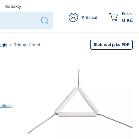
Kontakty
Košík
Přihlásit
0 Kč
ngly
Triangl žíhací
Stáhnout jako
PDF
kelímky
.