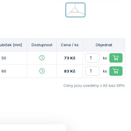
rubiček [mm]
Dostupnost
Cena / ks
Objednat
50
73 Kč
ks
60
83 Kč
ks
Ceny jsou uvedeny v Kč bez DPH.