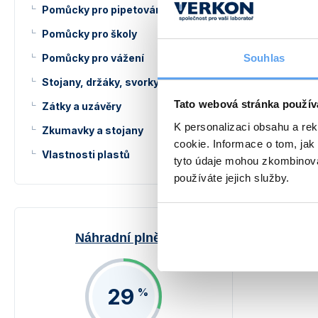
Pomůcky pro pipetování
Pomůcky pro školy
Souhlas
Pomůcky pro vážení
Stojany, držáky, svorky a kruhy
Tato webová stránka použív
Zátky a uzávěry
K personalizaci obsahu a re
Zkumavky a stojany
cookie. Informace o tom, jak
Vlastnosti plastů
tyto údaje mohou zkombinovat
používáte jejich služby.
Náhradní plnění
29
%