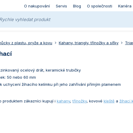
O nakupování
Servis
Blog
O společnosti
Kariéra
ůcky z plastu, pryže a kovu
Kahany, triangly, třínožky a síťky
Tria
íhací
ozinkovaný ocelový drát, keramické trubičky
iček: 50 nebo 60 mm
 k uchycení žíhacího kelímku při jeho zahřívání přímým plamenem
o produktem zákazníci kupují i
kahany
,
třínožky
, kovové
kleště
a
žíhací 