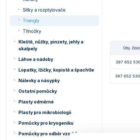
Síťky a rozptylovače
Triangly
Třínožky
Kleště, nůžky, pinzety, jehly a
Obj. čísl
skalpely
Láhve a nádoby
397 652 530
Lopatky, lžičky, kopistě a špachtle
397 652 530
Nálevky a násypky
Ostatní pomůcky
Plasty odměrné
Plasty pro mikrobiologii
Pomůcky pro kryogeniku
Pomůcky pro odběr vzorků