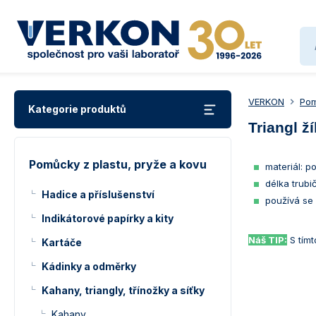
VERKON
Pom
Kategorie produktů
Triangl ž
Pomůcky z plastu, pryže a kovu
materiál: p
délka trub
Hadice a příslušenství
používá se
Indikátorové papírky a kity
Náš TIP:
S tímt
Kartáče
Kádinky a odměrky
Kahany, triangly, třínožky a síťky
Kahany