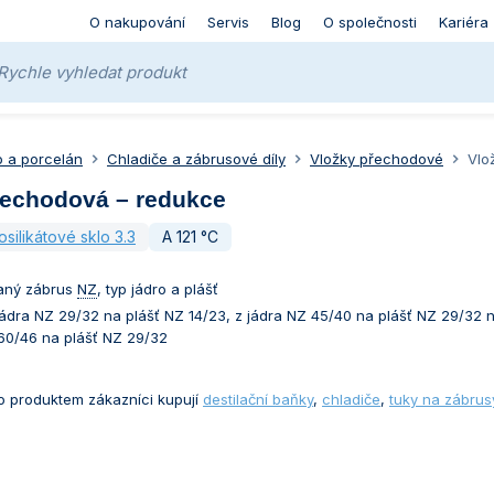
O nakupování
Servis
Blog
O společnosti
Kariéra
o a porcelán
Chladiče a zábrusové díly
Vložky přechodové
Vlo
řechodová – redukce
osilikátové sklo 3.3
A 121 °C
aný zábrus
NZ
, typ jádro a plášť
jádra NZ 29/32 na plášť NZ 14/23, z jádra NZ 45/40 na plášť NZ 29/32 
 60/46 na plášť NZ 29/32
o produktem zákazníci kupují
destilační baňky
,
chladiče
,
tuky na zábrus