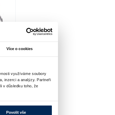
Více o cookies
e
MAX a
ěvnosti využíváme soubory
, inzerci a analýzy. Partneři
osti
li v důsledku toho, že
Povolit vše