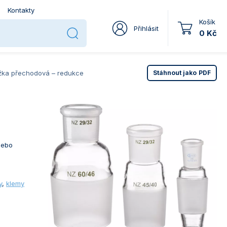
Kontakty
Košík
Přihlásit
0 Kč
žka přechodová – redukce
Stáhnout jako
PDF
nebo
y
,
klemy