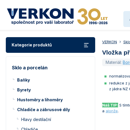
VERKON
Skl
Kategorie produktů
Vložka p
Materiál:
Bor
Sklo a porcelán
normalizov
Baňky
redukce z 
z jádra NZ
Byrety
Hustoměry a lihoměry
Náš TIP:
S tímt
Chladiče a zábrusové díly
a
alonže
.
Hlavy destilační
Chladiče