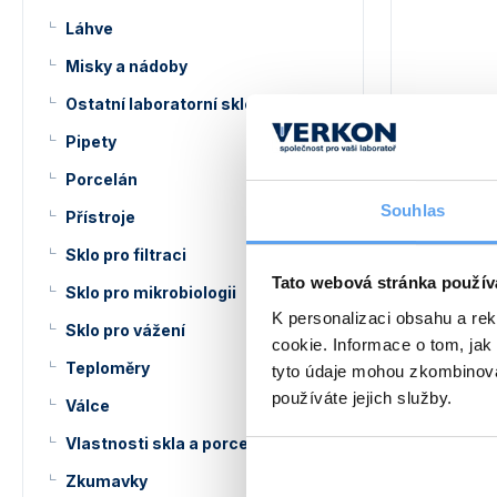
Láhve
Misky a nádoby
Ostatní laboratorní sklo
Pipety
Porcelán
Souhlas
Přístroje
Vložka p
obrácen
Sklo pro filtraci
Tato webová stránka použív
Normalizova
Sklo pro mikrobiologii
– redukce z
K personalizaci obsahu a re
29/32. Boro
Sklo pro vážení
cookie. Informace o tom, jak
215 Kč
Teploměry
tyto údaje mohou zkombinovat
používáte jejich služby.
Válce
Vlastnosti skla a porcelánu
Zkumavky