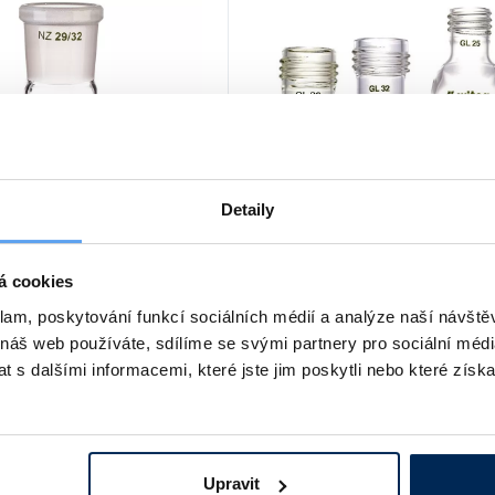
Detaily
řechodová – redukce
Vložka přechodová, redukc
á
z NZ na závit GL
á cookies
ný zábrus, typ jádro a plášť
Vhodná pro dávkovače série LAB
 jádra NZ 14/23 na plášť NZ
MINISPENSOR a pro digitální byrety
klam, poskytování funkcí sociálních médií a analýze naší návšt
silikátové sklo.
TITREX. Borosilikátové sklo.
 náš web používáte, sdílíme se svými partnery pro sociální média
podrobnosti
542 Kč
podrobn
od
 s dalšími informacemi, které jste jim poskytli nebo které získa
Upravit