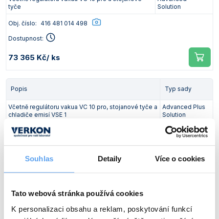
tyče
Solution
Obj. číslo:
416 481 014 498
Dostupnost:
73 365 Kč
/ ks
Popis
Typ sady
Včetně regulátoru vakua VC 10 pro, stojanové tyče a
Advanced Plus
chladiče emisí VSE 1
Solution
Obj. číslo:
416 481 014 499
Dostupnost:
Souhlas
Detaily
Více o cookies
88 457 Kč
/ ks
Ceny jsou uvedeny v Kč bez DPH.
Tato webová stránka používá cookies
K personalizaci obsahu a reklam, poskytování funkcí
Volitelné příslušenství: Chladič emisí