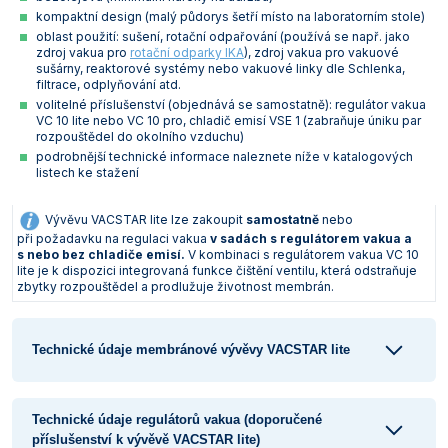
kompaktní design (malý půdorys šetří místo na laboratorním stole)
Vlastnosti skla a porcelánu
Zátky a uzávěry
Teploměry, vlhkoměry a další přístroje pro
oblast použití: sušení, rotační odpařování (používá se např. jako
měření prostředí (klimatu)
zdroj vakua pro
rotační odparky IKA
), zdroj vakua pro vakuové
Zkumavky
Zkumavky a stojany
sušárny, reaktorové systémy nebo vakuové linky dle Schlenka,
Titrátory
filtrace, odplyňování atd.
Vlastnosti plastů
volitelné příslušenství (objednává se samostatně): regulátor vakua
Turbidimetry (měření zákalu)
VC 10 lite nebo VC 10 pro, chladič emisí VSE 1 (zabraňuje úniku par
rozpouštědel do okolního vzduchu)
Váhy
podrobnější technické informace naleznete níže v katalogových
listech ke stažení
Vlhkostní analyzátory - váhy sušicí
Vývěvu VACSTAR lite lze zakoupit
samostatně
nebo
Viskozimetry
při požadavku na regulaci vakua
v sadách s regulátorem vakua a
s nebo bez chladiče emisí.
V kombinaci s regulátorem vakua VC 10
lite je k dispozici integrovaná funkce čištění ventilu, která odstraňuje
zbytky rozpouštědel a prodlužuje životnost membrán.
Technické údaje membránové vývěvy VACSTAR lite
Technické údaje regulátorů vakua (doporučené
příslušenství k vývěvě VACSTAR lite)