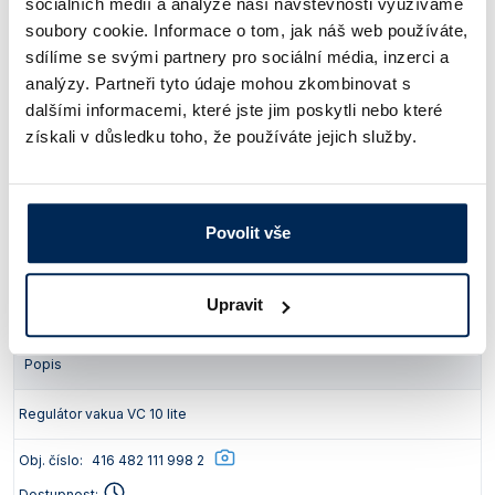
sociálních médií a analýze naší návštěvnosti využíváme
Popis
soubory cookie. Informace o tom, jak náš web používáte,
sdílíme se svými partnery pro sociální média, inzerci a
Chladič emisí VSE 1
analýzy. Partneři tyto údaje mohou zkombinovat s
dalšími informacemi, které jste jim poskytli nebo které
Obj. číslo:
416 483 501 873 3
získali v důsledku toho, že používáte jejich služby.
Dostupnost:
15 092 Kč
/ ks
Povolit vše
Ceny jsou uvedeny v Kč bez DPH.
Volitelné příslušenství: Regulátory vakua a teplotní
Upravit
čidlo
Popis
Regulátor vakua VC 10 lite
Obj. číslo:
416 482 111 998 2
Dostupnost: