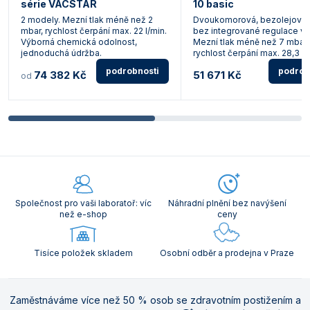
série VACSTAR
10 basic
2 modely. Mezní tlak méně než 2
Dvoukomorová, bezolejová,
mbar, rychlost čerpání max. 22 l/min.
bez integrované regulace va
Výborná chemická odolnost,
Mezní tlak méně než 7 mbar,
jednoduchá údržba.
rychlost čerpání max. 28,3 l/
podrobnosti
podrob
74 382 Kč
51 671 Kč
od
Společnost pro vaši laboratoř: víc
Náhradní plnění bez navýšení
než e-shop
ceny
Tisíce položek skladem
Osobní odběr a prodejna v Praze
Zaměstnáváme více než 50 % osob se zdravotním postižením a