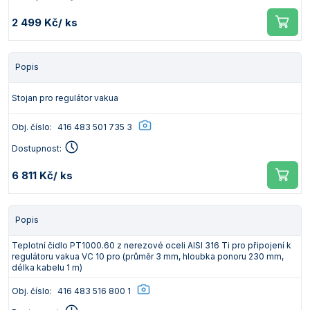
2 499 Kč
/ ks
Popis
Stojan pro regulátor vakua
Obj. číslo:
416 483 501 735 3
Dostupnost:
6 811 Kč
/ ks
Popis
Teplotní čidlo PT1000.60 z nerezové oceli AISI 316 Ti pro připojení k
regulátoru vakua VC 10 pro (průměr 3 mm, hloubka ponoru 230 mm,
délka kabelu 1 m)
Obj. číslo:
416 483 516 800 1