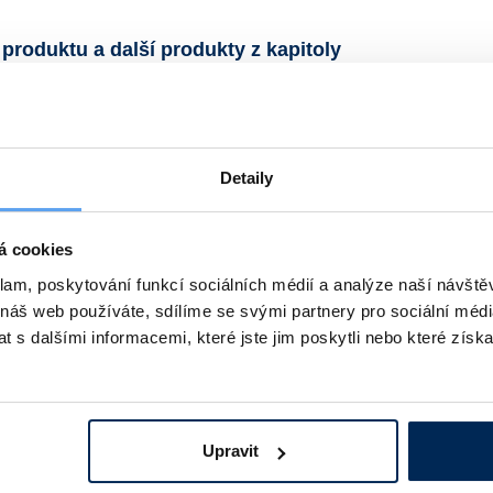
 produktu a další produkty z kapitoly
Detaily
á cookies
klam, poskytování funkcí sociálních médií a analýze naší návšt
 náš web používáte, sdílíme se svými partnery pro sociální média
tační olejová Lavat,
Olej k rotačním olejovým
 s dalšími informacemi, které jste jim poskytli nebo které získa
orová
vývěvám LAVAT
ejová dvoukomorová vývěva
nné využití.
36 Kč
podrobnosti
299 Kč
podrobn
Upravit