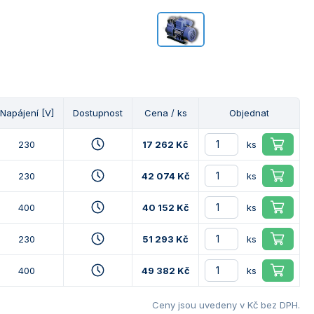
Napájení [V]
Dostupnost
Cena / ks
Objednat
230
17 262 Kč
ks
230
42 074 Kč
ks
400
40 152 Kč
ks
230
51 293 Kč
ks
400
49 382 Kč
ks
Ceny jsou uvedeny v Kč bez DPH.