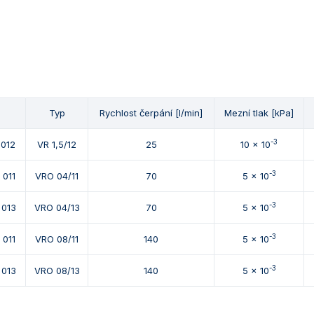
Typ
Rychlost čerpání [l/min]
Mezní tlak [kPa]
-3
 012
VR 1,5/12
25
10 x 10
-3
 011
VRO 04/11
70
5 x 10
-3
 013
VRO 04/13
70
5 x 10
-3
 011
VRO 08/11
140
5 x 10
-3
 013
VRO 08/13
140
5 x 10