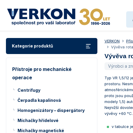
VERKON
Pří
Kategorie produktů
Vývěva rota
Vývěva r
Výrobci a z
Přístroje pro mechanické
operace
Typ VR 1,5/12 
prostoru. Nesm
atmosférickému.
Centrifugy
proto jsou pou
Čerpadla kapalinová
modely 1,5) au
Nejnižší dovole
Homogenizátory – dispergátory
vývěvy +60 °C.
Míchačky hřídelové
v tabulce j
Míchačky magnetické