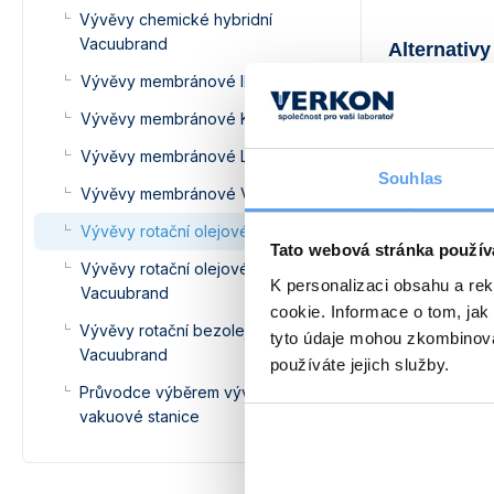
Vývěvy chemické hybridní
Vacuubrand
Alternativy
Vývěvy membránové IKA
Vývěvy membránové KNF
Vývěvy membránové Lavat
Souhlas
Vývěvy membránové Vacuubrand
Vývěvy rotační olejové Lavat
Tato webová stránka použív
Vývěvy rotační olejové
K personalizaci obsahu a re
Vacuubrand
cookie. Informace o tom, jak
Vývěvy rotační bezolejové
Vývěva ro
tyto údaje mohou zkombinovat
Vacuubrand
dvoukom
používáte jejich služby.
Rotační ol
Průvodce výběrem vývěvy a
pro všestra
vakuové stanice
19 2
od