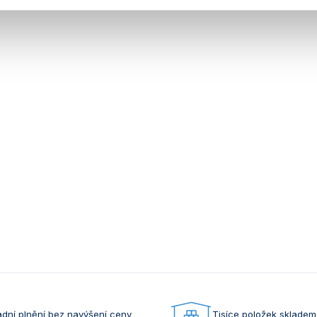
dní plnění bez navýšení ceny
Tisíce položek skladem