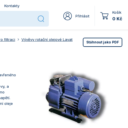
Kontakty
Košík
Přihlásit
0 Kč
 filtraci
Vývěvy rotační olejové Lavat
Stáhnout jako
PDF
zavřeného
vy, a
imo
apětí.
ní oleje