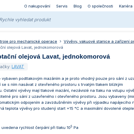
O nakupování
Servis
Blog
O společnosti
Kariéra
stroje pro mechanické operace
Vývěvy, vakuové stanice a zařízení pro
ční olejová Lavat, jednokomorová
otační olejová Lavat, jednokomorová
načky:
LAVAT
je vybaven podtlakovým mazáním a je proto vhodný pouze pro sání z u
í se s ním nasávat z otevřeného prostoru s trvalým tlakem blízkým
 Ostatní vývěvy mají tlakové mazání, nezávislé na tlaku na vstupu vývě
žitelné pro sání z uzavřeného i otevřeného prostoru. Jsou vybaveny (m
tomatickým odpojením a zavzdušněním vývěvy při výpadku napájecího n
ná teplota vývěvy pro studený start +15 °C a maximální dovolené oteple
5
e uvedena rychlost čerpání při tlaku 10
Pa