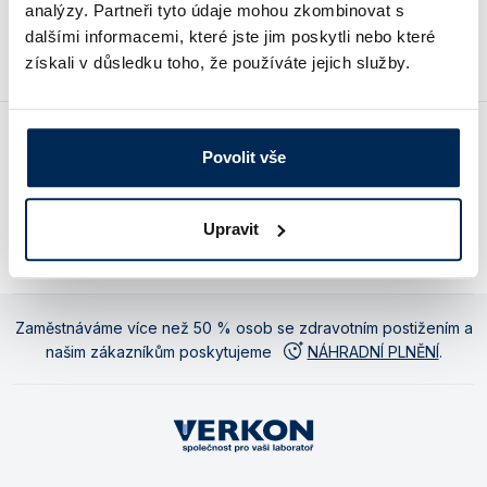
Ceny jsou uvedeny v Kč bez DPH.
analýzy. Partneři tyto údaje mohou zkombinovat s
Vlastnosti skla a porcelánu
Zátky a uzávěry
Teploměry, vlhkoměry a další přístroje pro
dalšími informacemi, které jste jim poskytli nebo které
měření prostředí (klimatu)
Zkumavky
Zkumavky a stojany
získali v důsledku toho, že používáte jejich služby.
Titrátory
Vlastnosti plastů
Turbidimetry (měření zákalu)
Povolit vše
Váhy
Společnost pro vaši laboratoř: víc
Náhradní plnění bez navýšení
než e-shop
ceny
Vlhkostní analyzátory - váhy sušicí
Upravit
Viskozimetry
Tisíce položek skladem
Osobní odběr a prodejna v Praze
Zaměstnáváme více než 50 % osob se zdravotním postižením a
našim zákazníkům poskytujeme
NÁHRADNÍ PLNĚNÍ
.