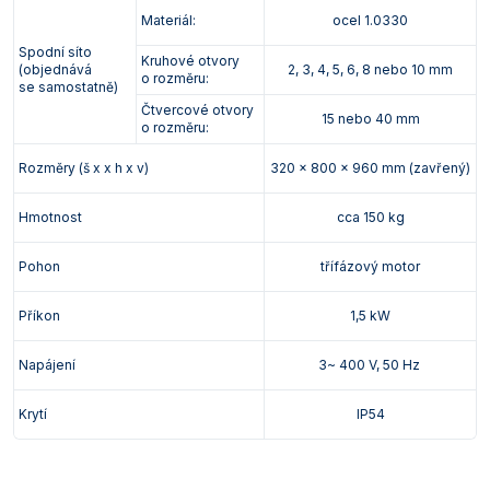
Materiál:
ocel 1.0330
Spodní síto
Kruhové otvory
(objednává
2, 3, 4, 5, 6, 8 nebo 10 mm
o rozměru:
se samostatně)
Čtvercové otvory
15 nebo 40 mm
o rozměru:
Rozměry (š x x h x v)
320 x 800 x 960 mm (zavřený)
Hmotnost
cca 150 kg
Pohon
třífázový motor
Příkon
1,5 kW
Napájení
3~ 400 V, 50 Hz
Krytí
IP54