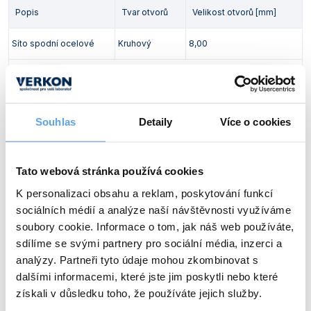
Popis
Tvar otvorů
Velikost otvorů [mm]
Síto spodní ocelové
Kruhový
8,00
Obj. číslo:
414 456 470 570
Dostupnost:
15 278 Kč
/ ks
Souhlas
Detaily
Více o cookies
Popis
Tvar otvorů
Velikost otvorů [mm]
Tato webová stránka používá cookies
Síto spodní ocelové
Kruhový
10,00
K personalizaci obsahu a reklam, poskytování funkcí
sociálních médií a analýze naší návštěvnosti využíváme
Obj. číslo:
414 456 470 571
soubory cookie. Informace o tom, jak náš web používáte,
Dostupnost:
sdílíme se svými partnery pro sociální média, inzerci a
analýzy. Partneři tyto údaje mohou zkombinovat s
15 278 Kč
/ ks
dalšími informacemi, které jste jim poskytli nebo které
získali v důsledku toho, že používáte jejich služby.
Popis
Tvar otvorů
Velikost otvorů [mm]