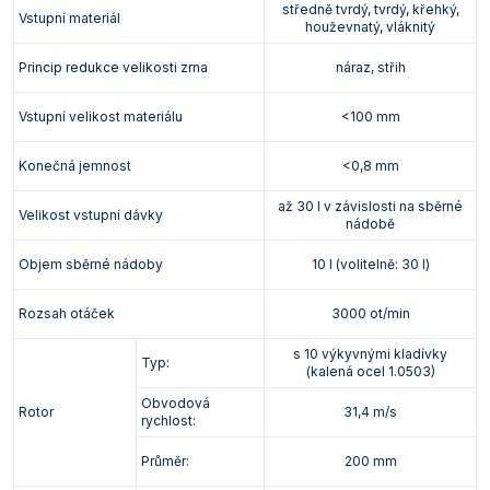
středně tvrdý, tvrdý, křehký,
Vstupní materiál
houževnatý, vláknitý
Princip redukce velikosti zrna
náraz, střih
Vstupní velikost materiálu
<100 mm
Konečná jemnost
<0,8 mm
až 30 l v závislosti na sběrné
Velikost vstupní dávky
nádobě
Objem sběrné nádoby
10 l (volitelně: 30 l)
Rozsah otáček
3000 ot/min
s 10 výkyvnými kladívky
Typ:
(kalená ocel 1.0503)
Obvodová
Rotor
31,4 m/s
rychlost:
Průměr:
200 mm