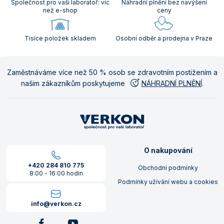
Společnost pro vaši laboratoř: víc
Náhradní plnění bez navýšení
než e-shop
ceny
Tisíce položek skladem
Osobní odběr a prodejna v Praze
Zaměstnáváme více než 50 % osob se zdravotním postižením a
našim zákazníkům poskytujeme
NÁHRADNÍ PLNĚNÍ
.
O nakupování
+420 284 810 775
Obchodní podmínky
8:00 - 16:00 hodin
Podmínky užívání webu a cookies
info@verkon.cz