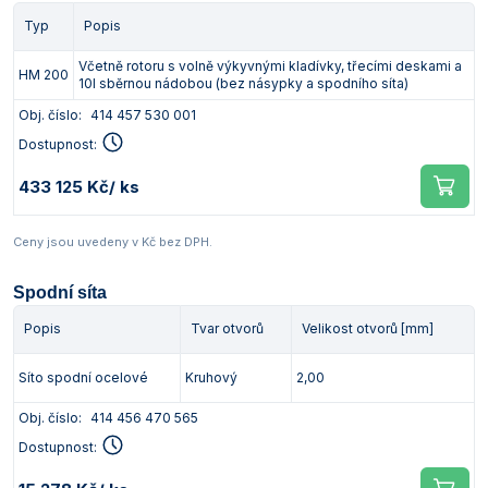
Typ
Popis
Včetně rotoru s volně výkyvnými kladívky, třecími deskami a
HM 200
10l sběrnou nádobou (bez násypky a spodního síta)
Obj. číslo:
414 457 530 001
Dostupnost:
433 125 Kč
/ ks
Ceny jsou uvedeny v Kč bez DPH.
Spodní síta
Popis
Tvar otvorů
Velikost otvorů [mm]
Síto spodní ocelové
Kruhový
2,00
Obj. číslo:
414 456 470 565
Dostupnost: