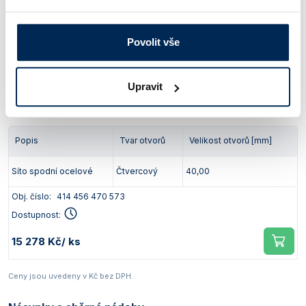
Síto spodní ocelové
Čtvercový
15,00
Povolit vše
Obj. číslo:
414 456 470 572
Dostupnost:
Upravit
15 278 Kč
/ ks
Popis
Tvar otvorů
Velikost otvorů [mm]
Síto spodní ocelové
Čtvercový
40,00
Obj. číslo:
414 456 470 573
Dostupnost:
15 278 Kč
/ ks
Ceny jsou uvedeny v Kč bez DPH.