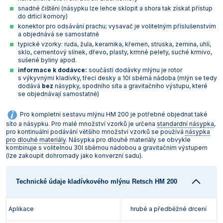
snadné čištění (násypku lze lehce sklopit a shora tak získat přístup
Vlastnosti skla a porcelánu
Zátky a uzávěry
Teploměry, vlhkoměry a další přístroje pro
do drticí komory)
měření prostředí (klimatu)
konektor pro odsávání prachu; vysavač je volitelným příslušenstvím
Zkumavky
Zkumavky a stojany
a objednává se samostatně
Titrátory
typické vzorky: ruda, žula, keramika, křemen, struska, zemina, uhlí,
Vlastnosti plastů
sklo, cementový slínek, dřevo, plasty, krmné pelety, suché krmivo,
Turbidimetry (měření zákalu)
sušené byliny apod.
informace k dodávce:
součástí dodávky mlýnu je rotor
Váhy
s výkyvnými kladívky, třecí desky a 10l sběrná nádoba (mlýn se tedy
dodává
bez
násypky, spodního síta a gravitačního výstupu, které
se objednávají samostatně)
Vlhkostní analyzátory - váhy sušicí
Pro kompletní sestavu mlýnu HM 200 je potřebné objednat také
Viskozimetry
síto a násypku. Pro malé množství vzorků je určena
standardní násypka
,
pro kontinuální podávání většího množství vzorků se používá
násypka
pro dlouhé materiály
. Násypka pro dlouhé materiály se obvykle
kombinuje s volitelnou 30l sběrnou nádobou a gravitačním výstupem
(lze zakoupit dohromady jako konverzní sadu).
Technické údaje kladívkového mlýnu Retsch HM 200
Aplikace
hrubé a předběžné drcení