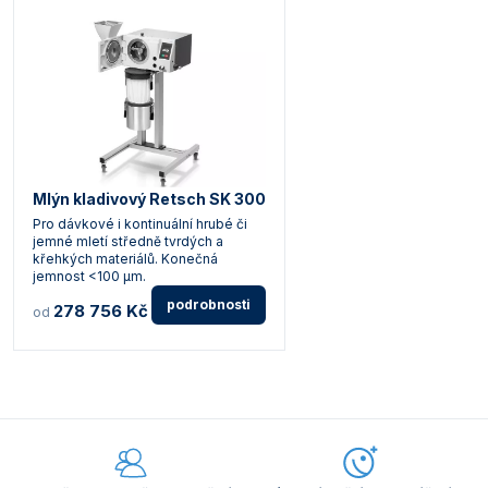
Mlýn kladivový Retsch SK 300
Pro dávkové i kontinuální hrubé či
jemné mletí středně tvrdých a
křehkých materiálů. Konečná
jemnost <100 µm.
podrobnosti
278 756 Kč
od