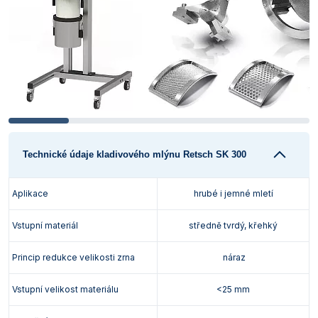
Technické údaje kladivového mlýnu Retsch SK 300
Aplikace
hrubé i jemné mletí
Vstupní materiál
středně tvrdý, křehký
Princip redukce velikosti zrna
náraz
Vstupní velikost materiálu
<25 mm