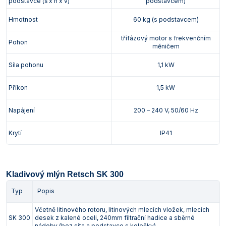
podstavce (š x h x v)
podstavcem)
Hmotnost
60 kg (s podstavcem)
třífázový motor s frekvenčním
Pohon
měničem
Síla pohonu
1,1 kW
Příkon
1,5 kW
Napájení
200 – 240 V, 50/60 Hz
Krytí
IP41
Kladivový mlýn Retsch SK 300
Typ
Popis
Včetně litinového rotoru, litinových mlecích vložek, mlecích
SK 300
desek z kalené oceli, 240mm filtrační hadice a sběrné
nádoby (bez síta a podstavce s kolečky)