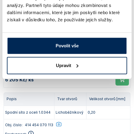
Ceny jsou uvedeny v Kč bez DPH.
analýzy. Partneři tyto údaje mohou zkombinovat s
dalšími informacemi, které jste jim poskytli nebo které
Spodní síta z oceli 1.0344 pro mletí bez kontaminace
získali v důsledku toho, že používáte jejich služby.
těžkými kovy
Popis
Tvar otvorů
Velikost otvorů [mm]
Povolit vše
Spodní síto z oceli 1.0344
Lichoběžníkový
0,12
Obj. číslo:
414 454 070 112
Upravit
Dostupnost:
6 205 Kč
/ ks
Popis
Tvar otvorů
Velikost otvorů [mm]
Spodní síto z oceli 1.0344
Lichoběžníkový
0,20
Obj. číslo:
414 454 070 113