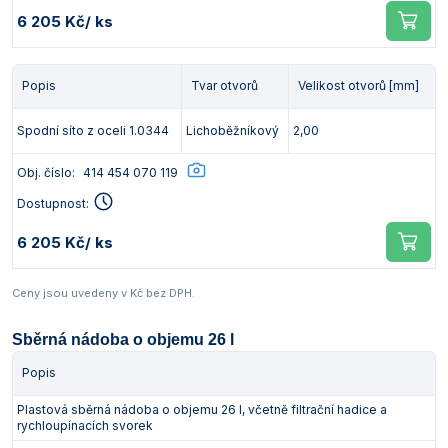
6 205 Kč
/ ks
Popis
Tvar otvorů
Velikost otvorů [mm]
Spodní síto z oceli 1.0344
Lichoběžníkový
2,00
Obj. číslo:
414 454 070 119
Dostupnost:
6 205 Kč
/ ks
Ceny jsou uvedeny v Kč bez DPH.
Sběrná nádoba o objemu 26 l
Popis
Plastová sběrná nádoba o objemu 26 l, včetně filtrační hadice a
rychloupínacích svorek