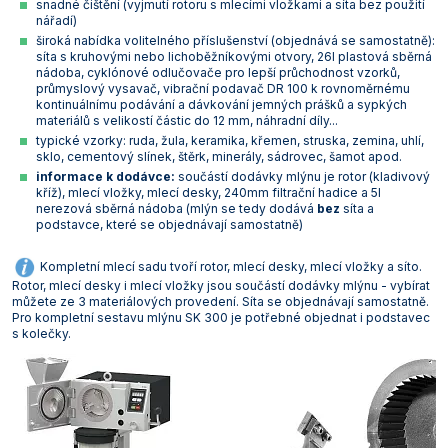
snadné čištění (vyjmutí rotoru s mlecími vložkami a síta bez použití
Vlastnosti skla a porcelánu
Zátky a uzávěry
Teploměry, vlhkoměry a další přístroje pro
nářadí)
měření prostředí (klimatu)
široká nabídka volitelného příslušenství (objednává se samostatně):
síta s kruhovými nebo lichoběžníkovými otvory, 26l plastová sběrná
Zkumavky
Zkumavky a stojany
nádoba, cyklónové odlučovače pro lepší průchodnost vzorků,
Titrátory
průmyslový vysavač, vibrační podavač DR 100 k rovnoměrnému
Vlastnosti plastů
kontinuálnímu podávání a dávkování jemných prášků a sypkých
Turbidimetry (měření zákalu)
materiálů s velikostí částic do 12 mm, náhradní díly...
typické vzorky: ruda, žula, keramika, křemen, struska, zemina, uhlí,
Váhy
sklo, cementový slínek, štěrk, minerály, sádrovec, šamot apod.
informace k dodávce:
součástí dodávky mlýnu je rotor (kladivový
kříž), mlecí vložky, mlecí desky, 240mm filtrační hadice a 5l
Vlhkostní analyzátory - váhy sušicí
nerezová sběrná nádoba (mlýn se tedy dodává
bez
síta a
podstavce, které se objednávají samostatně)
Viskozimetry
Kompletní mlecí sadu tvoří rotor, mlecí desky, mlecí vložky a síto.
Rotor, mlecí desky i mlecí vložky jsou součástí dodávky mlýnu - vybírat
můžete ze 3 materiálových provedení. Síta se objednávají samostatně.
Pro kompletní sestavu mlýnu SK 300 je potřebné objednat i podstavec
s kolečky.