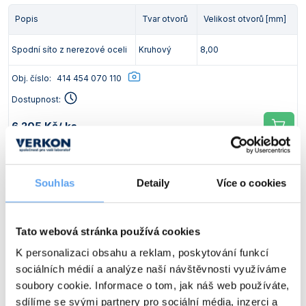
Popis
Tvar otvorů
Velikost otvorů [mm]
Spodní síto z nerezové oceli
Kruhový
8,00
Obj. číslo:
414 454 070 110
Dostupnost:
6 205 Kč
/ ks
Popis
Tvar otvorů
Velikost otvorů [mm]
Souhlas
Detaily
Více o cookies
Spodní síto z nerezové oceli
Kruhový
10,00
Obj. číslo:
414 454 070 111
Tato webová stránka používá cookies
Dostupnost:
K personalizaci obsahu a reklam, poskytování funkcí
sociálních médií a analýze naší návštěvnosti využíváme
6 205 Kč
/ ks
soubory cookie. Informace o tom, jak náš web používáte,
sdílíme se svými partnery pro sociální média, inzerci a