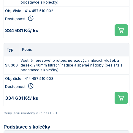
podstavce s kolečky)
Obj. číslo:
414 457 510 002
Dostupnost:
334 631 Kč
/ ks
Typ
Popis
Včetně nerezového rotoru, nerezových mlecích vložek a
SK 300
desek, 240mm filtrační hadice a sběrné nádoby (bez síta a
podstavce s kolečky)
Obj. číslo:
414 457 510 003
Dostupnost:
334 631 Kč
/ ks
Ceny jsou uvedeny v Kč bez DPH.
Podstavec s kolečky