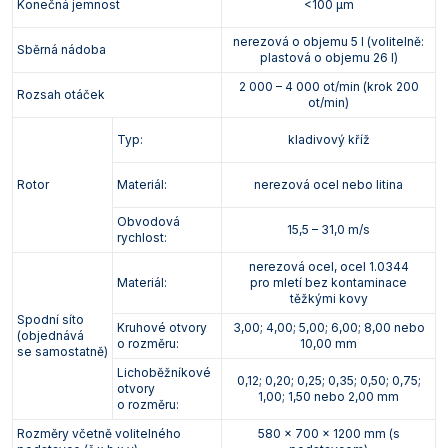
Konečná jemnost
<100 µm
nerezová o objemu 5 l (volitelně:
Sběrná nádoba
plastová o objemu 26 l)
2 000 – 4 000 ot/min (krok 200
Rozsah otáček
ot/min)
Typ:
kladivový kříž
Rotor
Materiál:
nerezová ocel nebo litina
Obvodová
15,5 – 31,0 m/s
rychlost:
nerezová ocel, ocel 1.0344
Materiál:
pro mletí bez kontaminace
těžkými kovy
Spodní síto
Kruhové otvory
3,00; 4,00; 5,00; 6,00; 8,00 nebo
(objednává
o rozměru:
10,00 mm
se samostatně)
Lichoběžníkové
0,12; 0,20; 0,25; 0,35; 0,50; 0,75;
otvory
1,00; 1,50 nebo 2,00 mm
o rozměru:
Rozměry včetně volitelného
580 x 700 x 1200 mm (s