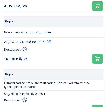
4 353 Kč
/ ks
Popis
Nerezová záchytná miska, objem 5 l
Obj. číslo:
414 450 110 038 1
Dostupnost:
14 108 Kč
/ ks
Popis
Filtrační hadice pro 5l sběrnou nádobu, délka 240 mm, včetně
rychloupínacích svorek
Obj. číslo:
414 451 870 020 1
Dostupnost: