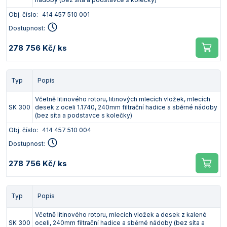
Obj. číslo:
414 457 510 001
Dostupnost:
278 756 Kč
/ ks
Typ
Popis
Včetně litinového rotoru, litinových mlecích vložek, mlecích
SK 300
desek z oceli 1.1740, 240mm filtrační hadice a sběrné nádoby
(bez síta a podstavce s kolečky)
Obj. číslo:
414 457 510 004
Dostupnost:
278 756 Kč
/ ks
Typ
Popis
Včetně litinového rotoru, mlecích vložek a desek z kalené
SK 300
oceli, 240mm filtrační hadice a sběrné nádoby (bez síta a