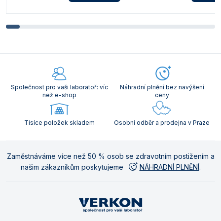
Společnost pro vaši laboratoř: víc
Náhradní plnění bez navýšení
než e-shop
ceny
Tisíce položek skladem
Osobní odběr a prodejna v Praze
Zaměstnáváme více než 50 % osob se zdravotním postižením a
našim zákazníkům poskytujeme
NÁHRADNÍ PLNĚNÍ
.