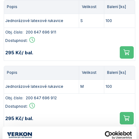
Vlastnosti skla a porcelánu
Zátky a uzávěry
Teploměry, vlhkoměry a další přístroje pro
Popis
Velikost
Balení [ks]
měření prostředí (klimatu)
Zkumavky
Zkumavky a stojany
Jednorázové latexové rukavice
S
100
Titrátory
Vlastnosti plastů
Obj. číslo:
200 647 696 911
Turbidimetry (měření zákalu)
Dostupnost:
Váhy
295 Kč
/ bal.
Vlhkostní analyzátory - váhy sušicí
Viskozimetry
Popis
Velikost
Balení [ks]
Jednorázové latexové rukavice
M
100
Obj. číslo:
200 647 696 912
Dostupnost:
295 Kč
/ bal.
Popis
Velikost
Balení [ks]