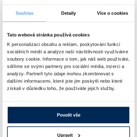
Souhlas
Detaily
Více o cookies
Jednorázové latexové rukavice
L
100
Obj. číslo:
200 647 696 913
Dostupnost:
Tato webová stránka používá cookies
295 Kč
/ bal.
K personalizaci obsahu a reklam, poskytování funkcí
sociálních médií a analýze naší návštěvnosti využíváme
soubory cookie. Informace o tom, jak náš web používáte,
Popis
Velikost
Balení [ks]
sdílíme se svými partnery pro sociální média, inzerci a
analýzy. Partneři tyto údaje mohou zkombinovat s
Jednorázové latexové rukavice
XL
90
dalšími informacemi, které jste jim poskytli nebo které
získali v důsledku toho, že používáte jejich služby.
Obj. číslo:
200 647 696 914
Dostupnost:
295 Kč
/ bal.
Povolit vše
Ceny jsou uvedeny v Kč bez DPH.
Upravit