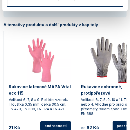
Soubory ke stažení
Alternativy produktu a další produkty z kapitoly
Rukavice latexové MAPA Vital
Rukavice ochranné,
eco 115
protipořezové
Velikost 6, 7, 8 a 9. Reliéfní vzorek.
Velikost 6, 7, 8, 9, 10 a 11. Tř
Tloušťka 0,35 mm, délka 30,5 cm.
nebo 4. Vhodné pro práci s 
EN 420, EN 388, EN 374 a EN 421.
předměty, sklem apod. Dle 
EN 388.
podrobnosti
podrob
21 Kč
62 Kč
od