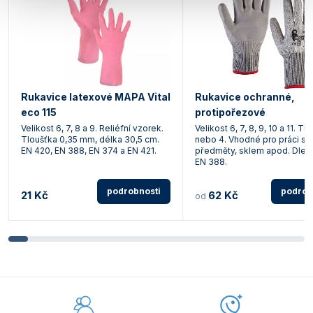
Rukavice latexové MAPA Vital
Rukavice ochranné,
eco 115
protipořezové
Velikost 6, 7, 8 a 9. Reliéfní vzorek.
Velikost 6, 7, 8, 9, 10 a 11. Tř
Tloušťka 0,35 mm, délka 30,5 cm.
nebo 4. Vhodné pro práci s 
EN 420, EN 388, EN 374 a EN 421.
předměty, sklem apod. Dle 
EN 388.
podrobnosti
podrob
21 Kč
62 Kč
od