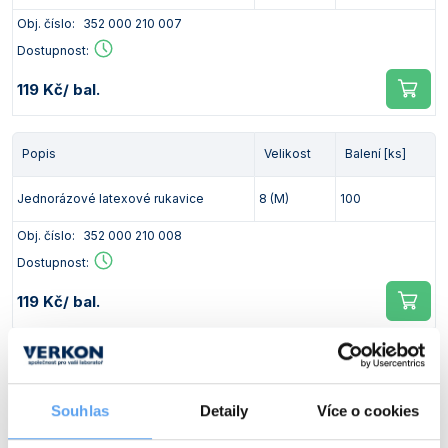
Vlastnosti skla a porcelánu
Zátky a uzávěry
Teploměry, vlhkoměry a další přístroje pro
Obj. číslo:
352 000 210 007
měření prostředí (klimatu)
Dostupnost:
Zkumavky
Zkumavky a stojany
Titrátory
119 Kč
/ bal.
Vlastnosti plastů
Turbidimetry (měření zákalu)
Popis
Velikost
Balení [ks]
Váhy
Vlhkostní analyzátory - váhy sušicí
Jednorázové latexové rukavice
8 (M)
100
Viskozimetry
Obj. číslo:
352 000 210 008
Dostupnost:
119 Kč
/ bal.
Popis
Velikost
Balení [ks]
Souhlas
Detaily
Více o cookies
Jednorázové latexové rukavice
9 (L)
100
Obj. číslo:
352 000 210 009