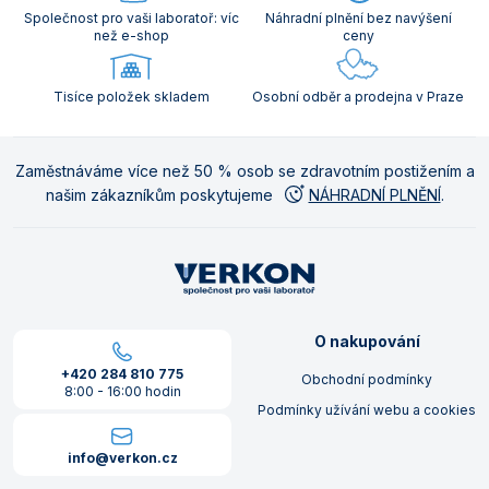
Společnost pro vaši laboratoř: víc
Náhradní plnění bez navýšení
než e-shop
ceny
Tisíce položek skladem
Osobní odběr a prodejna v Praze
Zaměstnáváme více než 50 % osob se zdravotním postižením a
našim zákazníkům poskytujeme
NÁHRADNÍ PLNĚNÍ
.
O nakupování
+420 284 810 775
Obchodní podmínky
8:00 - 16:00 hodin
Podmínky užívání webu a cookies
info@verkon.cz