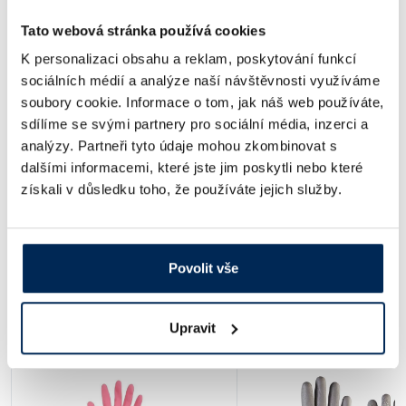
Dostupnost:
Tato webová stránka používá cookies
119 Kč
/ bal.
K personalizaci obsahu a reklam, poskytování funkcí
sociálních médií a analýze naší návštěvnosti využíváme
soubory cookie. Informace o tom, jak náš web používáte,
Popis
Velikost
Balení [ks]
sdílíme se svými partnery pro sociální média, inzerci a
analýzy. Partneři tyto údaje mohou zkombinovat s
Jednorázové latexové rukavice
10 (XL)
100
dalšími informacemi, které jste jim poskytli nebo které
získali v důsledku toho, že používáte jejich služby.
Obj. číslo:
352 000 210 010
Dostupnost:
119 Kč
/ bal.
Povolit vše
Ceny jsou uvedeny v Kč bez DPH.
Upravit
Alternativy produktu a další produkty z kapitoly