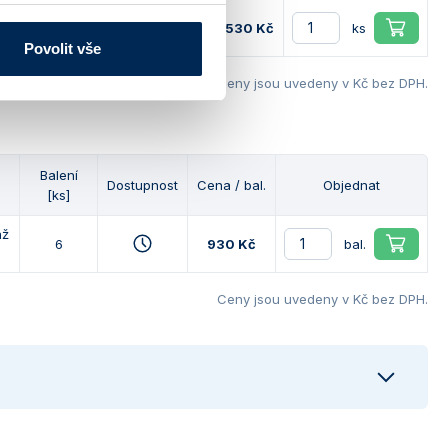
obíjecí baterie,
8 530 Kč
ks
Povolit vše
Ceny jsou uvedeny v Kč bez DPH.
Balení
Dostupnost
Cena / bal.
Objednat
[ks]
až
6
930 Kč
bal.
Ceny jsou uvedeny v Kč bez DPH.