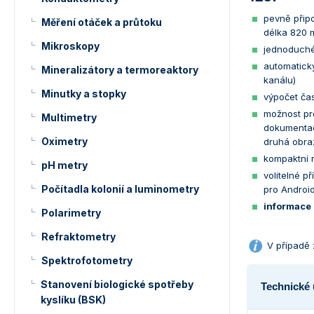
pevně přip
Měření otáček a průtoku
délka 820 
Mikroskopy
jednoduché,
automatický
Mineralizátory a termoreaktory
kanálu)
Minutky a stopky
výpočet ča
možnost pro
Multimetry
dokumentaci
Oximetry
druhá obra
kompaktní 
pH metry
volitelné p
Počítadla kolonií a luminometry
pro Androi
informace 
Polarimetry
Refraktometry
V případě 
Spektrofotometry
Stanovení biologické spotřeby
Technické 
kyslíku (BSK)