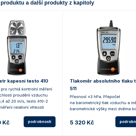
 produktu a další produkty z kapitoly
r kapesní testo 410
Tlakoměr absolutního tlaku 
511
 pro rychlá kontrolní měření
ychlosti proudění vzduchu
Přesnost ±3 hPa. Přepočet
,4 až 20 m/s, testo 410-2
na barometrický tlak vzduchu a m
měření relativní vlhkosti
barometrické výšky mezi dvěma bo
0 Kč
podrobnosti
5 320 Kč
podrobn