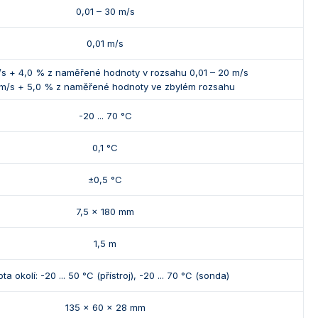
0,01 – 30 m/s
0,01 m/s
s + 4,0 % z naměřené hodnoty v rozsahu 0,01 – 20 m/s
m/s + 5,0 % z naměřené hodnoty ve zbylém rozsahu
-20 ... 70 °C
0,1 °C
±0,5 °C
7,5 x 180 mm
1,5 m
ota okolí: -20 ... 50 °C (přístroj), -20 ... 70 °C (sonda)
135 x 60 x 28 mm