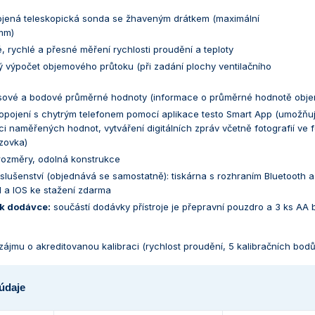
ojená teleskopická sonda se žhaveným drátkem (maximální
mm)
 rychlé a přesné měření rychlosti proudění a teploty
 výpočet objemového průtoku (při zadání plochy ventilačního
sové a bodové průměrné hodnoty (informace o průměrné hodnotě objemo
pojení s chytrým telefonem pomocí aplikace testo Smart App (umožňuje 
 naměřených hodnot, vytváření digitálních zpráv včetně fotografií ve f
zovka)
rozměry, odolná konstrukce
říslušenství (objednává se samostatně): tiskárna s rozhraním Bluetooth 
d a IOS ke stažení zdarma
k dodávce:
součástí dodávky přístroje je přepravní pouzdro a 3 ks AA 
zájmu o akreditovanou kalibraci (rychlost proudění, 5 kalibračních bod
údaje