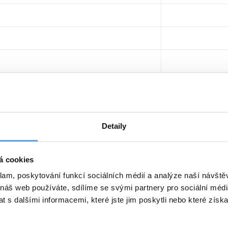
testo 425 se sondou se žhaveným drátkem
j. číslo
Typ
Popis
Detaily
80 563 425
testo 425
Včetně přepravního pouzdra a 3 ks AA bat
á cookies
klam, poskytování funkcí sociálních médií a analýze naší návšt
 náš web používáte, sdílíme se svými partnery pro sociální média
ktní tiskárna s rozhraním Bluetooth a IrDA
 s dalšími informacemi, které jste jim poskytli nebo které získa
 číslo
Popis