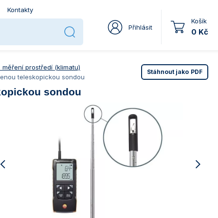
Kontakty
Košík
Přihlásit
0 Kč
 měření prostředí (klimatu)
Stáhnout jako
PDF
jenou teleskopickou sondou
skopickou sondou