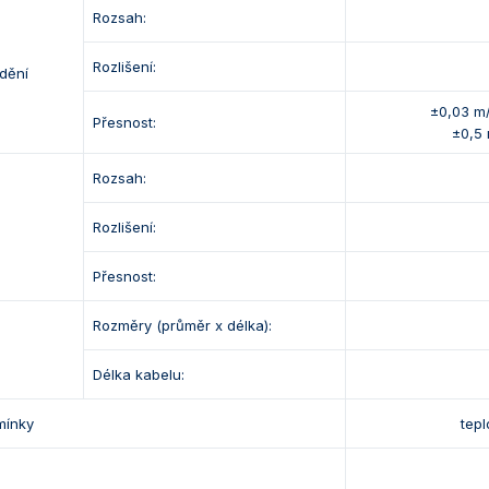
Rozsah:
Rozlišení:
dění
±0,03 m/
Přesnost:
±0,5 
Rozsah:
Rozlišení:
Přesnost:
Rozměry (průměr x délka):
Délka kabelu:
mínky
tepl