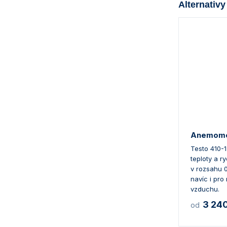
Alternativy
Anemomet
Testo 410-1
teploty a r
v rozsahu 0
navíc i pro 
vzduchu.
3 24
od