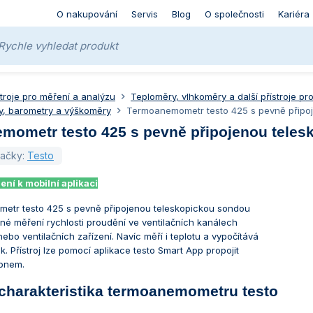
O nakupování
Servis
Blog
O společnosti
Kariéra
stroje pro měření a analýzu
Teploměry, vlhkoměry a další přístroje pro
, barometry a výškoměry
Termoanemometr testo 425 s pevně připo
mometr testo 425 s pevně připojenou tele
načky:
Testo
ení k mobilní aplikaci
ometr testo 425 s pevně připojenou teleskopickou sondou
é měření rychlosti proudění ve ventilačních kanálech
nebo ventilačních zařízení. Navíc měří i teplotu a vypočítává
. Přístroj lze pomocí aplikace testo Smart App propojit
fonem.
 charakteristika termoanemometru testo