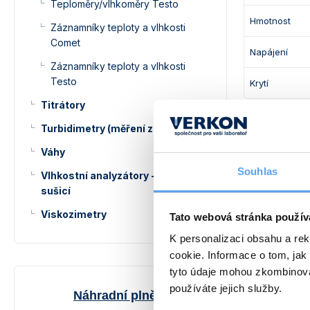
Teploměry/vlhkoměry Testo
Hmotnost
Záznamníky teploty a vlhkosti
Comet
Napájení
Záznamníky teploty a vlhkosti
Testo
Krytí
Titrátory
Turbidimetry (měření zákalu)
Anemometr 
Váhy
Ob
Souhlas
Vlhkostní analyzátory - váhy
sušicí
471 8
Viskozimetry
Tato webová stránka použív
K personalizaci obsahu a re
cookie. Informace o tom, jak
Malá kompa
tyto údaje mohou zkombinovat
používáte jejich služby.
Náhradní plnění
Obj.