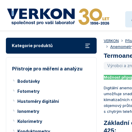
VERKON
Pří
Kategorie produktů
Anemometry
Termoane
Výrobci a z
Přístroje pro měření a analýzu
Možnost připoj
Bodotávky
Digitální anem
Fotometry
umožňuje snadn
klimatizačních 
Hustoměry digitální
objemový průtok
Ionometry
s chytrým tele
Kolorimetry
Základní
425:
Konduktometry