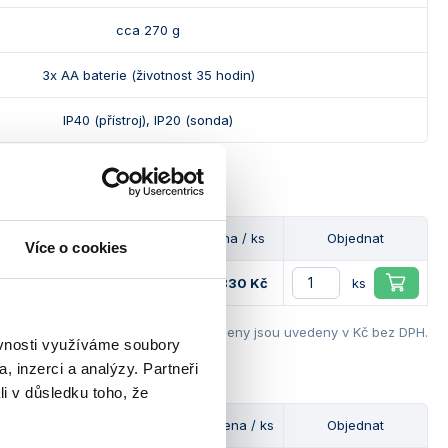
cca 270 g
3x AA baterie (životnost 35 hodin)
IP40 (přístroj), IP20 (sonda)
Dostupnost
Cena / ks
Objednat
Více o cookies
erií
13 830 Kč
ks
Ceny jsou uvedeny v Kč bez DPH.
ěvnosti využíváme soubory
, inzerci a analýzy. Partneři
li v důsledku toho, že
Dostupnost
Cena / ks
Objednat