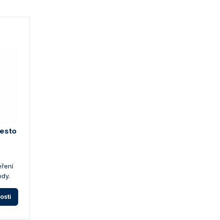
testo
ěření
dy.
osti