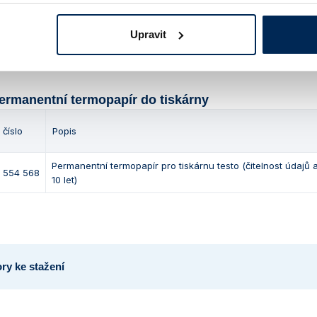
Přenosná tiskárna testo s rozhraním Bluetooth/IrDA, včetně d
 554 621
síťového adaptéru a 1 role termopapíru
Upravit
ermanentní termopapír do tiskárny
 číslo
Popis
Permanentní termopapír pro tiskárnu testo (čitelnost údajů 
 554 568
10 let)
ry ke stažení