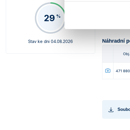
471 880
29
%
Náhradní p
Stav ke dni 04.08.2026
Obj.
471 880
Soubo