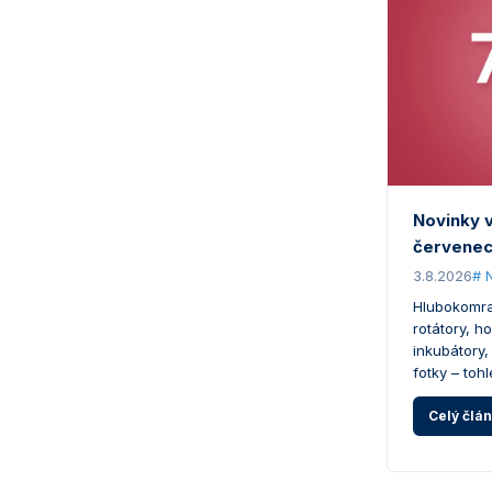
Novinky 
červenec
3.8.2026
# 
Hlubokomraz
rotátory, h
inkubátory,
fotky – tohl
Celý člá