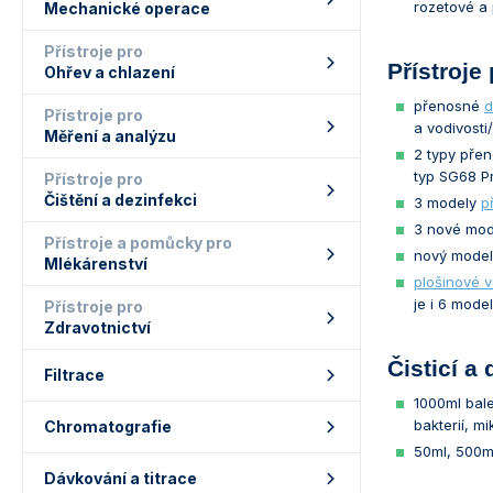
rozetové a
Mechanické operace
Přístroje pro
Přístroje
Ohřev a chlazení
přenosné
d
Přístroje pro
a vodivosti
Měření a analýzu
2 typy pře
typ SG68 Pr
Přístroje pro
Čištění a dezinfekci
3 modely
p
3 nové mo
Přístroje a pomůcky pro
nový mode
Mlékárenství
plošinové 
je i 6 mod
Přístroje pro
Zdravotnictví
Čisticí a
Filtrace
1000ml bal
bakterií, m
Chromatografie
50ml, 500m
Dávkování a titrace