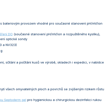
s bateriovým provozem vhodné pro současné stanovení pH/mV/ion
ěření DO
(současné stanovení pH/mV/ion a rozpuštěného kyslíku),
jení optické sondy
3 a NV323)
 g
ní, sčítání a počítání kusů ve výrobě, skladech i expedici, v nabídce
a mytí všech omyvatelných ploch a povrchů se zvýšeným rizikem růstu
vku Septoderm gel
pro hygienickou a chirurgickou dezinfekci rukou