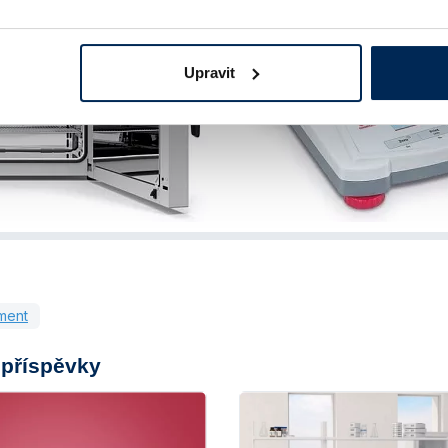
Upravit
ment
příspěvky