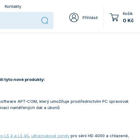
Kontakty
Košík
Přihlásit
0 Kč
li tyto nové produkty:
software APT-COM, který umožňuje prostřednictvím PC spravovat
chivaci naměřených dat a úkonů
xy LS 4 a LS 40
,
ultrazvukové sondy
pro sérii HD 4000 a chlazené,