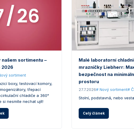
v našem sortimentu –
Malé laboratorní chladn
 2026
mrazničky Liebherr: Max
bezpečnost na minimál
Nový sortiment
prostoru
icí boxy, testovací komory,
omogenizátory, třepací
27.7.2026
# Nový sortiment
# Č
 cirkulační chladiče a 360°
Stolní, podstavná, nebo vest
e si nesmíte nechat ujít!
nek
Celý článek