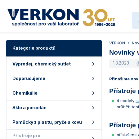
VERKON
Nov
Kategorie produktů
Novinky 
1.3.2023
Výprodej, chemický outlet
Doporučujeme
Přinášíme novi
Přístroje
Chemikálie
4 modely
s
průběh tepl
Sklo a porcelán
Pomůcky z plastu, pryže a kovu
Přístroj
příslušens
Přístroje pro