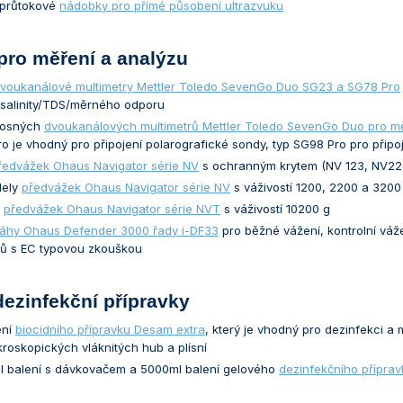
 průtokové
nádobky pro přímé působení ultrazvuku
 pro měření a analýzu
voukanálové multimetry Mettler Toledo SevenGo Duo SG23 a SG78 Pro
/salinity/TDS/měrného odporu
nosných
dvoukanálových multimetrů Mettler Toledo SevenGo Duo pro m
o je vhodný pro připojení polarografické sondy, typ SG98 Pro pro připo
ředvážek Ohaus Navigator série NV
s ochranným krytem (NV 123, NV22
dely
předvážek Ohaus Navigator série NV
s váživostí 1200, 2200 a 3200
l
předvážek Ohaus Navigator série NVT
s váživostí 10200 g
váhy Ohaus Defender 3000 řady i-DF33
pro běžné vážení, kontrolní váže
elů s EC typovou zkouškou
 dezinfekční přípravky
ení
biocidního přípravku Desam extra
, který je vhodný pro dezinfekci 
ikroskopických vláknitých hub a plísní
l balení s dávkovačem a 5000ml balení gelového
dezinfekčního přípra