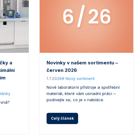
ičky a
Novinky v našem sortimentu –
imální
červen 2026
ním
1.7.2026
# Nový sortiment
Nové laboratorní přístroje a spotřební
lánky
materiál, které vám usnadní práci –
podívejte se, co je v nabídce.
avná?
Celý článek