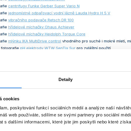
rafie
centrifugy Funke Gerber Super Vario N
rafie
jednomístné odpařovací vodní lázně Lauda Hydro H 5 V
rafie
vibračního podavače Retsch DR 100
rafie
hřídelové míchačky Ohaus Achiever
rafie
hřídelové míchačky Heidolph Torque Core
rafie
mlýnku IKA MultiDrive control
vhodného pro suché i mokré mletí, m
 fotografie
pH elektrody WTW SenTix Sur
pro zvláštní použití
 fotografie
soudkovitého irigátoru
 fotografie
mikroteploměru
 fotografie
dávkovače Hirschmann Ceramus classic
 fotografie
sulfonační baňky
Detaily
 fotografie
orientačního lihoměru s teploměrem
 fotografie
provozního cukroměru bez teploměru
 fotografie
destilační hlavy pro odběr refluxu
á cookies
klam, poskytování funkcí sociálních médií a analýze naší návšt
 galerie produktových novinek:
 náš web používáte, sdílíme se svými partnery pro sociální média
 s dalšími informacemi, které jste jim poskytli nebo které získa