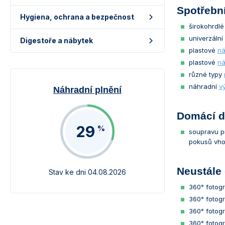
Spotřební
Hygiena, ochrana a bezpečnost
širokohrdl
univerzáln
Digestoře a nábytek
plastové
ná
plastové
ná
různé typy
náhradní
v
Náhradní plnění
Domácí d
29
%
soupravu p
pokusů vho
Neustále 
Stav ke dni 04.08.2026
360° fotog
360° fotog
360° fotog
360° fotog