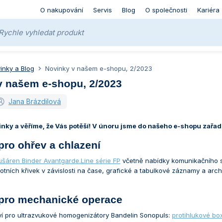
O nakupování
Servis
Blog
O společnosti
Kariéra
inky a Blog
Novinky v našem e-shopu, 2/2023
v našem e-shopu, 2/2023
Jana Brázdilová
nky a věříme, že Vás potěší! V únoru jsme do našeho e-shopu zařadi
 pro ohřev a chlazení
ušáren Binder Avantgarde.Line série FP
včetně nabídky komunikačního 
otních křivek v závislosti na čase, grafické a tabulkové záznamy a ar
e pro mechanické operace
tví pro ultrazvukové homogenizátory Bandelin Sonopuls:
protihlukové bo