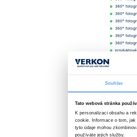
360° fotog
360° fotog
360° fotog
360° fotog
360° fotog
360° fotog
produktové
produktové
produktové
produktové
produktové
Souhlas
produktové
produktové
produktové
Tato webová stránka použív
K personalizaci obsahu a re
Obrazová
cookie. Informace o tom, jak
tyto údaje mohou zkombinovat
používáte jejich služby.