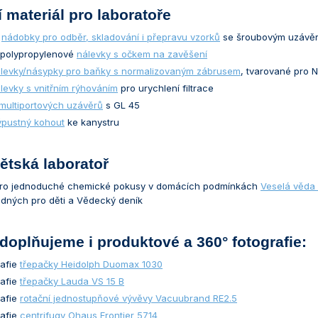
 materiál pro laboratoře
é
nádobky pro odběr, skladování i přepravu vzorků
se šroubovým uzávěre
í polypropylenové
nálevky s očkem na zavěšení
levky/násypky pro baňky s normalizovaným zábrusem
, tvarované pro 
levky s vnitřním rýhováním
pro urychlení filtrace
multiportových uzávěrů
s GL 45
ýpustný kohout
ke kanystru
ětská laboratoř
ro jednoduché chemické pokusy v domácích podmínkách
Veselá věda
dných pro děti a Vědecký deník
doplňujeme i produktové a 360° fotografie:
rafie
třepačky Heidolph Duomax 1030
rafie
třepačky Lauda VS 15 B
rafie
rotační jednostupňové vývěvy Vacuubrand RE2.5
rafie
centrifugy Ohaus Frontier 5714